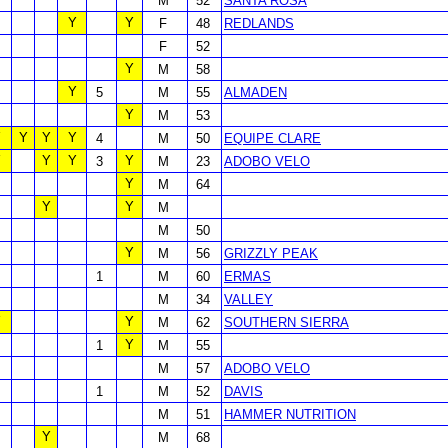
M
52
SANTA ROSA
Y
Y
F
48
REDLANDS
F
52
Y
M
58
Y
5
M
55
ALMADEN
Y
M
53
Y
Y
Y
Y
4
M
50
EQUIPE CLARE
Y
Y
Y
Y
3
M
23
ADOBO VELO
Y
M
64
Y
Y
M
M
50
Y
M
56
GRIZZLY PEAK
1
M
60
ERMAS
M
34
VALLEY
Y
Y
M
62
SOUTHERN SIERRA
Y
1
M
55
M
57
ADOBO VELO
1
M
52
DAVIS
M
51
HAMMER NUTRITION
Y
M
68