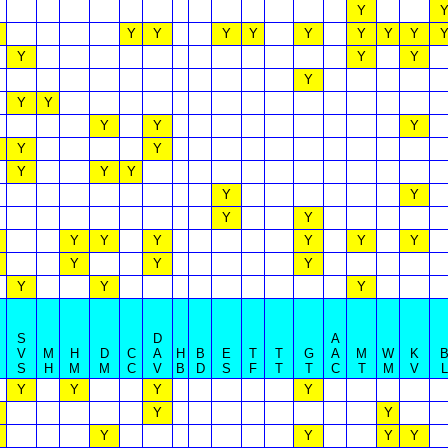
Y
Y
Y
Y
Y
Y
Y
Y
Y
Y
Y
Y
Y
Y
Y
Y
Y
Y
Y
Y
Y
Y
Y
Y
Y
Y
Y
Y
Y
Y
Y
Y
Y
Y
Y
Y
Y
Y
Y
S
D
A
V
M
H
D
C
A
H
B
E
T
T
G
A
M
W
K
S
H
M
M
C
V
B
D
S
F
T
T
C
T
M
V
L
Y
Y
Y
Y
Y
Y
Y
Y
Y
Y