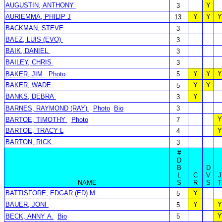
AUGUSTIN, ANTHONY
Y
3
AURIEMMA, PHILIP J
Y
Y
Y
13
BACKMAN, STEVE
3
BAEZ, LUIS (EVO)
3
BAIK, DANIEL
3
BAILEY, CHRIS
3
Y
Y
Y
BAKER, JIM
Photo
5
BAKER, WADE
Y
Y
5
BANKS, DEBRA
Y
3
BARNES, RAYMOND (RAY)
Photo
Bio
3
Y
BARTOE, TIMOTHY
Photo
7
BARTOE, TRACY L
Y
4
BARTON, RICK
3
#
D
B
D
L
C
V
J
NAME
S
R
S
T
BATTISFORE, EDGAR (ED) M.
Y
5
BAUER, JONI
Y
Y
5
Y
BECK, ANNY A.
Bio
5