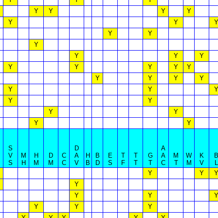
Y
Y
Y
Y
Y
Y
Y
Y
Y
Y
Y
Y
Y
Y
Y
Y
Y
Y
Y
Y
Y
Y
Y
Y
Y
Y
Y
Y
Y
S
D
A
V
M
H
D
C
A
H
B
E
T
T
G
A
M
W
K
S
H
M
M
C
V
B
D
S
F
T
T
C
T
M
V
L
Y
Y
Y
Y
Y
Y
Y
Y
Y
Y
Y
Y
Y