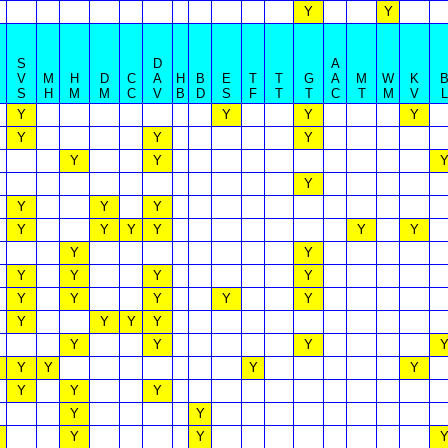
Y
Y
S
D
A
V
M
H
D
C
A
H
B
E
T
T
G
A
M
W
K
S
H
M
M
C
V
B
D
S
F
T
T
C
T
M
V
L
Y
Y
Y
Y
Y
Y
Y
Y
Y
Y
Y
Y
Y
Y
Y
Y
Y
Y
Y
Y
Y
Y
Y
Y
Y
Y
Y
Y
Y
Y
Y
Y
Y
Y
Y
Y
Y
Y
Y
Y
Y
Y
Y
Y
Y
Y
Y
Y