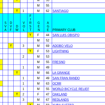
M
53
Y
M
55
Y
Y
1
M
62
SANTIAGO
F
I
S
D
V
R
G
A
B
V
V
D
O
S
E
G
A
F
W
L
T
N
E
PRIMARY CLUB
Y
F
44
SAN LUIS OBISPO
M
52
Y
3
M
69
ADOBO VELO
Y
F
53
LIGHTNING
2
M
53
Y
M
55
FRESNO
Y
1
M
49
Y
M
66
LA GRANGE
1
M
49
SAN FRAN RANDO
Y
1
M
63
OCRR
1
M
55
WORLD BICYCLE RELIEF
Y
Y
2
F
47
OAKLAND
3
M
67
REDLANDS
Y