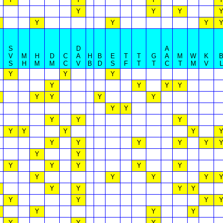
Y
Y
Y
Y
Y
Y
S
D
A
V
M
H
D
C
A
H
B
E
T
T
G
A
M
W
K
S
H
M
M
C
V
B
D
S
F
T
T
C
T
M
V
L
Y
Y
Y
Y
Y
Y
Y
Y
Y
Y
Y
Y
Y
Y
Y
Y
Y
Y
Y
Y
Y
Y
Y
Y
Y
Y
Y
Y
Y
Y
Y
Y
Y
Y
Y
Y
Y
Y
Y
Y
Y
Y
Y
Y
Y
Y
Y
Y
Y