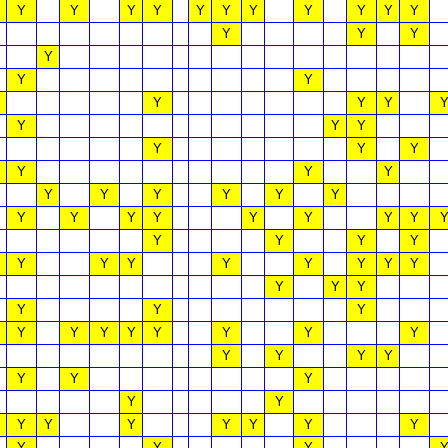
Y
Y
Y
Y
Y
Y
Y
Y
Y
Y
Y
Y
Y
Y
Y
Y
Y
Y
Y
Y
Y
Y
Y
Y
Y
Y
Y
Y
Y
Y
Y
Y
Y
Y
Y
Y
Y
Y
Y
Y
Y
Y
Y
Y
Y
Y
Y
Y
Y
Y
Y
Y
Y
Y
Y
Y
Y
Y
Y
Y
Y
Y
Y
Y
Y
Y
Y
Y
Y
Y
Y
Y
Y
Y
Y
Y
Y
Y
Y
Y
Y
Y
Y
Y
Y
Y
Y
Y