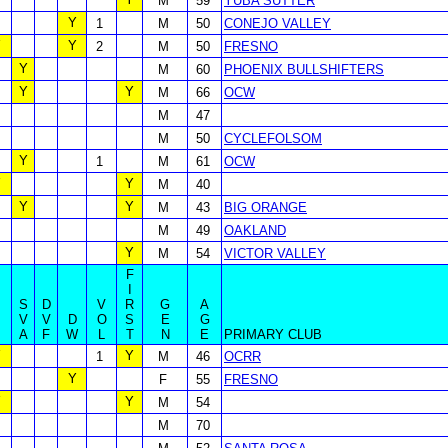
M
59
YUBA SUTTER
Y
1
M
50
CONEJO VALLEY
Y
Y
2
M
50
FRESNO
Y
M
60
PHOENIX BULLSHIFTERS
Y
Y
M
66
OCW
M
47
M
50
CYCLEFOLSOM
Y
1
M
61
OCW
Y
Y
M
40
Y
Y
M
43
BIG ORANGE
M
49
OAKLAND
Y
M
54
VICTOR VALLEY
F
I
S
D
V
R
G
A
B
V
V
D
O
S
E
G
A
F
W
L
T
N
E
PRIMARY CLUB
Y
Y
1
M
46
OCRR
Y
F
55
FRESNO
Y
Y
M
54
M
70