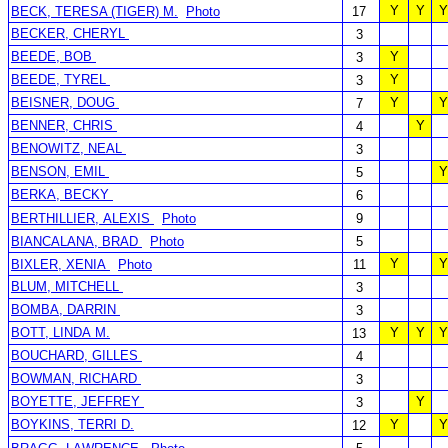
Y
Y
Y
BECK, TERESA (TIGER) M.
Photo
17
BECKER, CHERYL
3
BEEDE, BOB
Y
3
BEEDE, TYREL
Y
3
BEISNER, DOUG
Y
Y
7
BENNER, CHRIS
Y
4
BENOWITZ, NEAL
3
BENSON, EMIL
Y
5
BERKA, BECKY
6
BERTHILLIER, ALEXIS
Photo
9
BIANCALANA, BRAD
Photo
5
Y
Y
BIXLER, XENIA
Photo
11
BLUM, MITCHELL
3
BOMBA, DARRIN
3
BOTT, LINDA M.
Y
Y
Y
13
BOUCHARD, GILLES
4
BOWMAN, RICHARD
3
BOYETTE, JEFFREY
Y
3
BOYKINS, TERRI D.
Y
Y
12