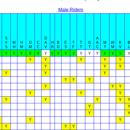
Male Riders
S
D
A
V
M
H
D
C
A
H
B
E
T
T
G
A
M
W
K
S
H
M
M
C
V
B
D
S
F
T
T
C
T
M
V
L
Y
Y
Y
Y
Y
Y
Y
Y
Y
Y
Y
Y
Y
Y
Y
Y
Y
Y
Y
Y
Y
Y
Y
Y
Y
Y
Y
Y
Y
Y
Y
Y
Y
Y
Y
Y
Y
Y
Y
Y
Y
Y
Y
Y
Y
Y
Y