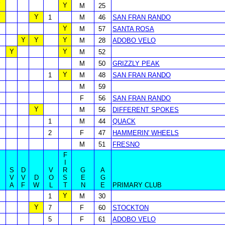
Y
Y
M
25
Y
Y
1
M
46
SAN FRAN RANDO
Y
M
57
SANTA ROSA
Y
Y
Y
M
28
ADOBO VELO
Y
Y
M
52
M
50
GRIZZLY PEAK
Y
1
M
48
SAN FRAN RANDO
M
59
F
56
SAN FRAN RANDO
Y
M
56
DIFFERENT SPOKES
1
M
44
QUACK
2
F
47
HAMMERIN' WHEELS
M
51
FRESNO
F
I
S
D
V
R
G
A
B
V
V
D
O
S
E
G
A
F
W
L
T
N
E
PRIMARY CLUB
Y
1
M
30
Y
7
F
60
STOCKTON
5
F
61
ADOBO VELO