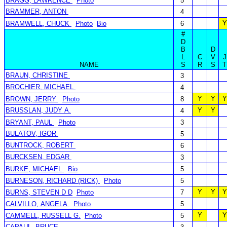
BRAGG, LAWRENCE
Photo
5
BRAMMER, ANTON
4
Y
BRAMWELL, CHUCK
Photo
Bio
6
#
D
B
D
L
C
V
J
NAME
S
R
S
T
BRAUN, CHRISTINE
3
BROCHIER, MICHAEL
4
Y
Y
Y
BROWN, JERRY
Photo
8
BRUSSLAN, JUDY A.
Y
Y
4
BRYANT, PAUL
Photo
3
BULATOV, IGOR
5
BUNTROCK, ROBERT
6
BURCKSEN, EDGAR
3
BURKE, MICHAEL
Bio
5
BURNESON, RICHARD (RICK)
Photo
5
Y
Y
Y
BURNS, STEVEN D D
Photo
7
CALVILLO, ANGELA
Photo
5
Y
Y
CAMMELL, RUSSELL G.
Photo
5
CAPAUL, BRUCE