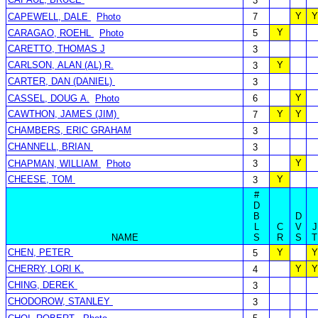
3
Y
Y
CAPEWELL, DALE
Photo
7
Y
CARAGAO, ROEHL
Photo
5
CARETTO, THOMAS J
3
CARLSON, ALAN (AL) R.
Y
3
CARTER, DAN (DANIEL)
3
Y
CASSEL, DOUG A.
Photo
6
CAWTHON, JAMES (JIM)
Y
Y
7
CHAMBERS, ERIC GRAHAM
3
CHANNELL, BRIAN
3
Y
CHAPMAN, WILLIAM
Photo
3
CHEESE, TOM
Y
3
#
D
B
D
L
C
V
J
NAME
S
R
S
T
CHEN, PETER
Y
Y
5
CHERRY, LORI K.
Y
Y
4
CHING, DEREK
3
CHODOROW, STANLEY
3