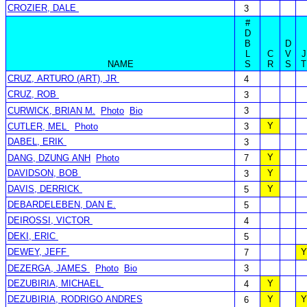
CROZIER, DALE
3
#
D
B
D
L
C
V
J
NAME
S
R
S
T
CRUZ, ARTURO (ART), JR
4
CRUZ, ROB
3
CURWICK, BRIAN M.
Photo
Bio
3
Y
CUTLER, MEL
Photo
3
DABEL, ERIK
3
Y
DANG, DZUNG ANH
Photo
7
DAVIDSON, BOB
Y
3
DAVIS, DERRICK
Y
5
DEBARDELEBEN, DAN E.
5
DEIROSSI, VICTOR
4
DEKI, ERIC
5
DEWEY, JEFF
Y
7
DEZERGA, JAMES
Photo
Bio
3
DEZUBIRIA, MICHAEL
Y
4
DEZUBIRIA, RODRIGO ANDRES
Y
Y
6