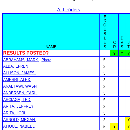
ALL Riders
#
D
O
U
B
L
D
E
C
V
J
NAME
S
R
S
T
RESULTS POSTED?
Y
Y
Y
ABRAHAMS, MARK
Photo
5
ALBA, EFREN
3
ALLISON, JAMES
3
AMERRI, ALEX
3
ANABTAWI, WASFI
3
ANDERSEN, CARL
3
ARCIAGA, TED
5
ARITA, JEFFREY
3
ARITA, LORI
3
ARNOLD, MEGAN
Y
3
ATIQUE, NABEEL
Y
Y
5