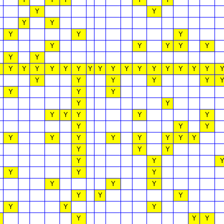
Y
Y
Y
Y
Y
Y
Y
Y
Y
Y
Y
Y
Y
Y
Y
Y
Y
Y
Y
Y
Y
Y
Y
Y
Y
Y
Y
Y
Y
Y
Y
Y
Y
Y
Y
Y
Y
Y
Y
Y
Y
Y
Y
Y
Y
Y
Y
Y
Y
Y
Y
Y
Y
Y
Y
Y
Y
Y
Y
Y
Y
Y
Y
Y
Y
Y
Y
Y
Y
Y
Y
Y
Y
Y
Y
Y