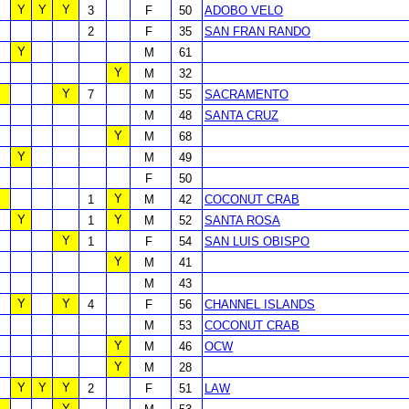
Y
Y
Y
3
F
50
ADOBO VELO
2
F
35
SAN FRAN RANDO
Y
M
61
Y
M
32
Y
Y
7
M
55
SACRAMENTO
M
48
SANTA CRUZ
Y
M
68
Y
M
49
F
50
Y
Y
1
M
42
COCONUT CRAB
Y
Y
1
M
52
SANTA ROSA
Y
1
F
54
SAN LUIS OBISPO
Y
M
41
M
43
Y
Y
4
F
56
CHANNEL ISLANDS
M
53
COCONUT CRAB
Y
M
46
OCW
Y
M
28
Y
Y
Y
2
F
51
LAW
Y
Y