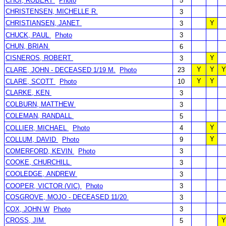
CHOI, ROBERT
Photo
5
CHRISTENSEN, MICHELLE R.
3
CHRISTIANSEN, JANET
Y
3
CHUCK, PAUL
Photo
3
CHUN, BRIAN
6
CISNEROS, ROBERT
Y
3
Y
Y
Y
CLARE, JOHN - DECEASED 1/19 M.
Photo
23
Y
Y
CLARE, SCOTT
Photo
10
CLARKE, KEN
3
COLBURN, MATTHEW
3
COLEMAN, RANDALL
5
Y
COLLIER, MICHAEL
Photo
4
Y
COLLUM, DAVID
Photo
9
COMERFORD, KEVIN
Photo
3
COOKE, CHURCHILL
3
COOLEDGE, ANDREW
3
COOPER, VICTOR (VIC)
Photo
3
COSGROVE, MOJO - DECEASED 11/20
3
COX, JOHN W
Photo
3
CROSS, JIM
Y
5