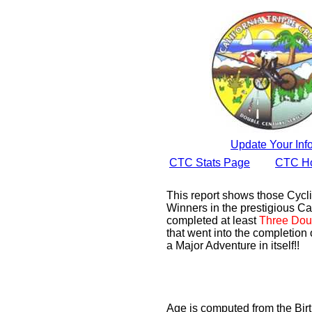
Update Your Inf
CTC Stats Page
CTC H
This report shows those Cyc
Winners in the prestigious Cal
completed at least
Three Dou
that went into the completion 
a Major Adventure in itself!!
Age is computed from the Bir