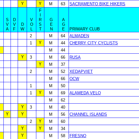
Y
Y
M
63
SACRAMENTO BIKE HIKERS
F
I
S
D
V
R
G
A
B
V
V
D
O
S
E
G
A
F
W
L
T
N
E
PRIMARY CLUB
2
M
64
ALMADEN
Y
1
M
44
CHERRY CITY CYCLISTS
Y
M
44
Y
3
M
66
RUSA
Y
M
37
2
M
52
XEDAPVIET
M
66
OCW
1
M
50
Y
1
M
69
ALAMEDA VELO
M
62
Y
Y
3
M
40
Y
Y
M
56
CHANNEL ISLANDS
Y
2
M
60
Y
Y
M
34
Y
Y
M
58
FRESNO