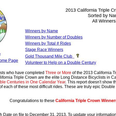
2013 California Triple 
Sorted by N
All Winners
Winners by Name
Winners by Number of Doubles
Winners by Total # Rides
Stage Race Winners
o
Gold Thousand Mile Club
ome Page
Volunteer to Help on a Double Century
lists who have completed
Three or More
of the 2013 California 
ifornia Triple Crown are the elite Long Distance Bicyclists in Ca
ble Centuries in One Calendar Year
. This report doesn't show 
of each of these most difficult rides. These are truly epic Doubl
Congratulations to these
California Triple Crown Winner
th Date on file to December 31, 2013. To update your informati