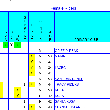
Female Riders
S
U
G
P
F
E
P
I
N
S
D
O
R
D
A
B
V
V
D
R
S
E
G
A
F
W
T
T
R
E
PRIMARY CLUB
Y
Y
Y
Y
M
GRIZZLY PEAK
Y
M
53
MARIN
Y
M
47
Y
M
34
LACBC
Y
M
44
M
53
SAN FRAN RANDO
Y
Y
1
M
44
TRACY RIDERS
Y
Y
M
50
RUSA
Y
Y
F
49
RUSA
1
F
42
SANTA ROSA
Y
1
M
43
CHANNEL ISLANDS