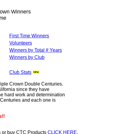
Crown Winners
ame
First Time Winners
Volunteers
Winners by Total # Years
Winners by Club
Club Stats
Triple Crown Double Centuries.
lifornia since they have
the hard work and determination
e Centuries and each one is
s!!
on or buy CTC Products
CLICK HERE.