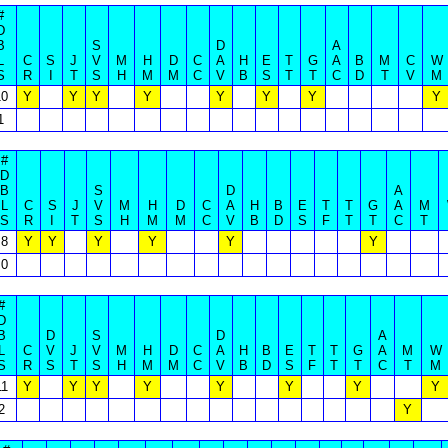
#
D
B
S
D
A
L
C
S
J
V
M
H
D
C
A
H
E
T
G
A
B
M
C
W
S
R
I
T
S
H
M
M
C
V
B
S
T
T
C
D
T
V
M
10
Y
Y
Y
Y
Y
Y
Y
Y
1
#
D
B
S
D
A
L
C
S
J
V
M
H
D
C
A
H
B
E
T
T
G
A
M
S
R
I
T
S
H
M
M
C
V
B
D
S
F
T
T
C
T
8
Y
Y
Y
Y
Y
Y
0
#
D
B
D
S
D
A
L
C
V
J
V
M
H
D
C
A
H
B
E
T
T
G
A
M
W
S
R
S
T
S
H
M
M
C
V
B
D
S
F
T
T
C
T
M
11
Y
Y
Y
Y
Y
Y
Y
Y
2
Y