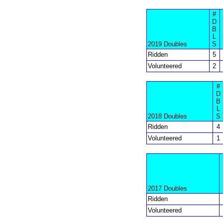
#
D
B
L
2019 Doubles
S
Ridden
5
Volunteered
2
#
D
B
L
2018 Doubles
S
Ridden
4
Volunteered
1
2017 Doubles
Ridden
Volunteered