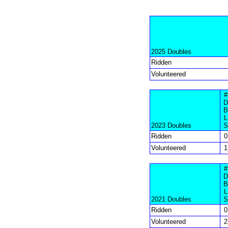
2025 Doubles
Ridden
Volunteered
#
D
B
L
2023 Doubles
S
Ridden
0
Volunteered
1
#
D
B
L
2021 Doubles
S
Ridden
0
Volunteered
2