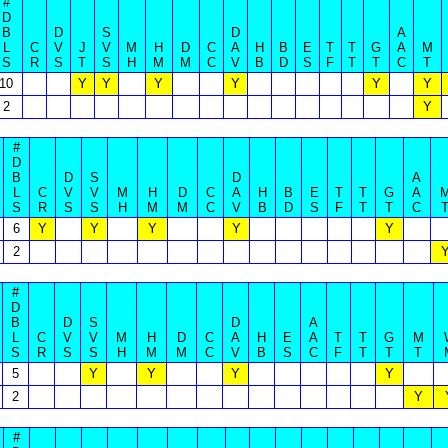
#
D
B
D
S
D
A
L
C
V
J
V
M
H
D
C
A
H
B
E
T
T
G
A
M
S
R
S
T
S
H
M
M
C
V
B
D
S
F
T
T
C
T
10
Y
Y
Y
Y
Y
Y
2
Y
#
D
B
D
S
D
A
L
C
V
V
M
H
D
C
A
H
B
E
T
T
G
A
S
R
S
S
H
M
M
C
V
B
D
S
F
T
T
C
6
Y
Y
Y
Y
Y
2
#
D
B
D
S
D
A
L
C
V
V
M
H
D
C
A
H
E
A
T
T
G
M
S
R
S
S
H
M
M
C
V
B
S
C
F
T
T
T
5
Y
Y
Y
Y
2
Y
#