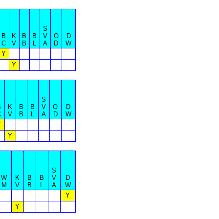
S
B
K
B
B
V
O
D
C
V
B
L
A
D
W
Y
Y
S
B
K
B
B
V
O
D
C
V
B
L
A
D
W
Y
Y
S
W
K
B
B
V
D
M
V
B
L
A
W
Y
Y