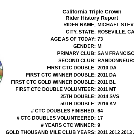
California Triple Crown
Rider History Report
RIDER NAME
:
MICHAEL STE
CITY, STATE:
ROSEVILLE, C
AGE AS OF TODAY:
73
GENDER:
M
PRIMARY CLUB:
SAN FRANCIS
SECOND CLUB:
RANDONNEUR
FIRST CTC DOUBLE:
2010 DA
FIRST CTC WINNER DOUBLE:
2011 DA
FIRST CTC GOLD WINNER DOUBLE:
2011 BL
FIRST CTC DOUBLE VOLUNTEER:
2011 MT
25TH DOUBLE:
2014 SVS
50TH DOUBLE:
2016 KV
# CTC DOUBLES FINISHED:
64
# CTC DOUBLES VOLUNTEERED:
17
# YEARS CTC WINNER:
9
GOLD THOUSAND MILE CLUB YEARS:
2011 2012 2013 