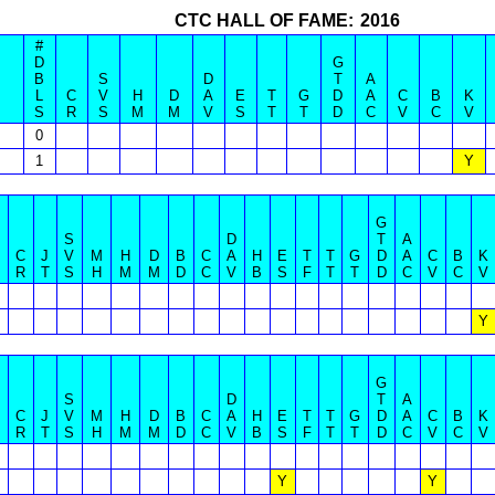
CTC HALL OF FAME:
2016
#
D
G
B
S
D
T
A
L
C
V
H
D
A
E
T
G
D
A
C
B
K
S
R
S
M
M
V
S
T
T
D
C
V
C
V
0
1
Y
G
S
D
T
A
C
J
V
M
H
D
B
C
A
H
E
T
T
G
D
A
C
B
K
R
T
S
H
M
M
D
C
V
B
S
F
T
T
D
C
V
C
V
Y
G
S
D
T
A
C
J
V
M
H
D
B
C
A
H
E
T
T
G
D
A
C
B
K
R
T
S
H
M
M
D
C
V
B
S
F
T
T
D
C
V
C
V
Y
Y