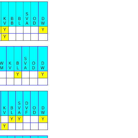
S
K
B
B
V
O
D
V
B
L
A
D
W
Y
Y
Y
S
W
K
B
V
O
D
M
V
L
A
D
W
Y
Y
S
D
K
B
V
V
O
D
V
L
A
F
D
W
Y
Y
Y
Y