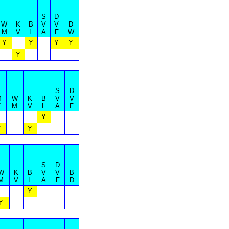
S
D
W
K
B
V
V
D
M
V
L
A
F
W
Y
Y
Y
Y
Y
S
D
M
W
K
B
V
V
T
M
V
L
A
F
Y
Y
Y
S
D
W
K
B
V
V
B
M
V
L
A
F
D
Y
Y