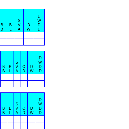
D
S
W
B
B
V
D
D
B
L
A
W
D
D
S
W
B
B
V
O
D
D
B
L
A
D
W
D
D
S
W
B
B
V
O
D
D
B
L
A
D
W
D