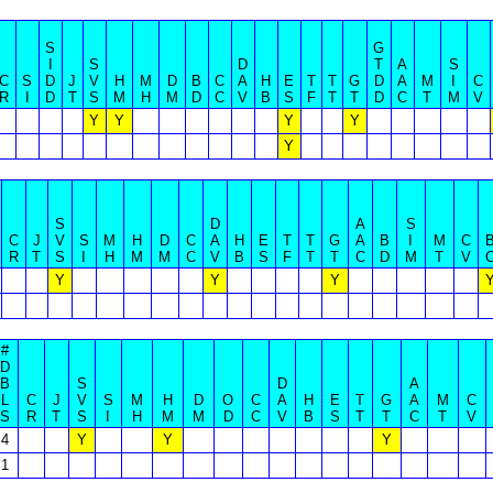
S
G
I
S
D
T
A
S
C
S
D
J
V
H
M
D
B
C
A
H
E
T
T
G
D
A
M
I
C
R
I
D
T
S
M
H
M
D
C
V
B
S
F
T
T
D
C
T
M
V
Y
Y
Y
Y
Y
S
D
A
S
C
J
V
S
M
H
D
C
A
H
E
T
T
G
A
B
I
M
C
R
T
S
I
H
M
M
C
V
B
S
F
T
T
C
D
M
T
V
Y
Y
Y
#
D
B
S
D
A
L
C
J
V
S
M
H
D
O
C
A
H
E
T
G
A
M
C
S
R
T
S
I
H
M
M
D
C
V
B
S
T
T
C
T
V
4
Y
Y
Y
1