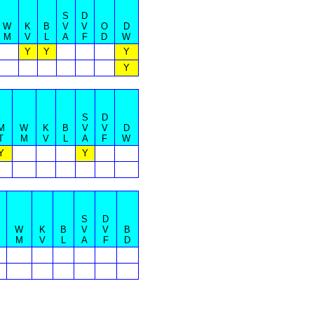
S
D
W
K
B
V
V
O
D
M
V
L
A
F
D
W
Y
Y
Y
Y
S
D
M
W
K
B
V
V
D
T
M
V
L
A
F
W
Y
Y
S
D
W
K
B
V
V
B
M
V
L
A
F
D