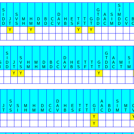
S
S
G
I
I
S
D
T
A
S
M
D
J
V
M
H
D
B
C
A
H
E
T
T
G
D
A
I
D
C
D
T
S
H
M
M
D
C
V
B
S
F
T
T
D
C
M
D
V
Y
Y
Y
Y
S
G
I
S
D
T
A
S
S
D
J
V
H
M
D
B
C
A
H
E
T
T
G
D
A
M
I
I
D
T
S
M
H
M
D
C
V
B
S
F
T
T
D
C
T
M
Y
Y
Y
S
D
A
S
J
V
S
M
H
D
C
A
H
E
T
T
G
A
B
I
M
T
S
I
H
M
M
C
V
B
S
F
T
T
C
D
M
T
Y
Y