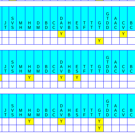
G
S
D
T
A
J
V
M
H
D
B
C
A
H
E
T
T
G
D
A
C
B
T
S
H
M
M
D
C
V
B
S
F
T
T
D
C
V
C
Y
Y
Y
G
S
D
T
A
J
V
M
H
D
B
C
A
H
E
T
T
G
D
A
C
B
T
S
H
M
M
D
C
V
B
S
F
T
T
D
C
V
C
Y
Y
Y
G
S
D
T
A
J
V
M
H
D
B
C
A
H
E
T
T
G
D
A
C
B
T
S
H
M
M
D
C
V
B
S
F
T
T
D
C
V
C
Y
Y
Y
Y