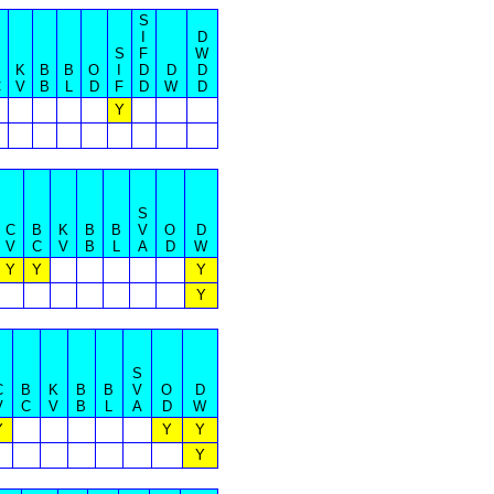
S
I
D
S
F
W
B
K
B
B
O
I
D
D
D
C
V
B
L
D
F
D
W
D
Y
S
C
B
K
B
B
V
O
D
V
C
V
B
L
A
D
W
Y
Y
Y
Y
S
C
B
K
B
B
V
O
D
V
C
V
B
L
A
D
W
Y
Y
Y
Y