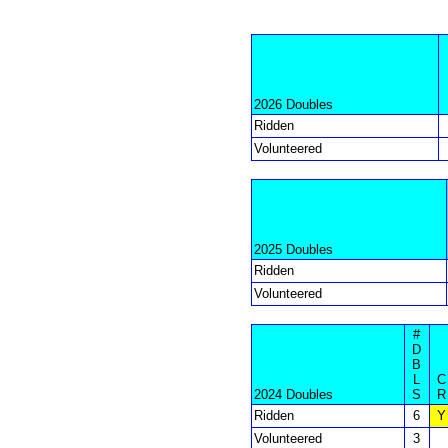
2026 Doubles
Ridden
Volunteered
2025 Doubles
Ridden
Volunteered
#
D
B
L
C
2024 Doubles
S
R
Ridden
6
Y
Volunteered
3