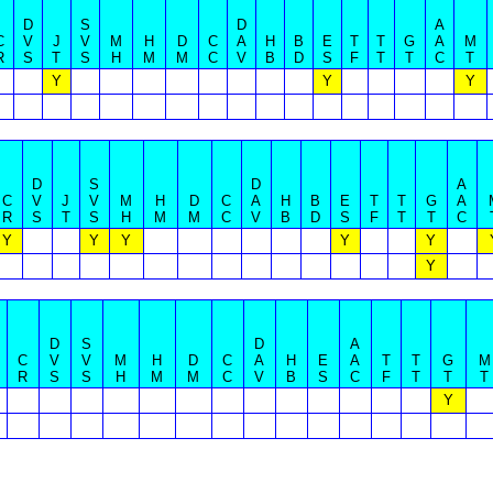
D
S
D
A
C
V
J
V
M
H
D
C
A
H
B
E
T
T
G
A
M
R
S
T
S
H
M
M
C
V
B
D
S
F
T
T
C
T
Y
Y
Y
D
S
D
A
C
V
J
V
M
H
D
C
A
H
B
E
T
T
G
A
R
S
T
S
H
M
M
C
V
B
D
S
F
T
T
C
Y
Y
Y
Y
Y
Y
D
S
D
A
C
V
V
M
H
D
C
A
H
E
A
T
T
G
M
R
S
S
H
M
M
C
V
B
S
C
F
T
T
T
Y