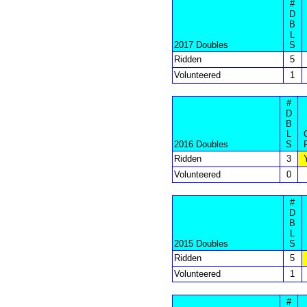
#
D
B
L
2017 Doubles
S
Ridden
5
Volunteered
1
#
D
B
L
2016 Doubles
S
Ridden
3
Volunteered
0
#
D
B
L
2015 Doubles
S
Ridden
5
Volunteered
1
#