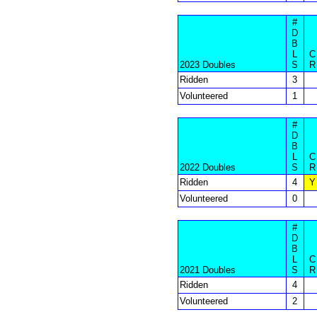
#
D
B
L
C
2023 Doubles
S
R
Ridden
3
Volunteered
1
#
D
B
L
C
2022 Doubles
S
R
Ridden
4
Y
Volunteered
0
#
D
B
L
C
2021 Doubles
S
R
Ridden
4
Volunteered
2