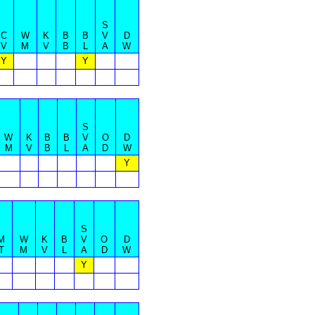
S
C
W
K
B
B
V
D
V
M
V
B
L
A
W
Y
Y
S
W
K
B
B
V
O
D
M
V
B
L
A
D
W
Y
S
M
W
K
B
V
O
D
T
M
V
L
A
D
W
Y