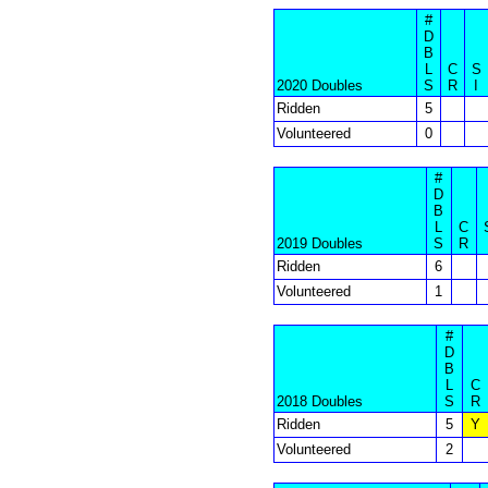
#
D
B
L
C
S
2020 Doubles
S
R
I
Ridden
5
Volunteered
0
#
D
B
L
C
2019 Doubles
S
R
Ridden
6
Volunteered
1
#
D
B
L
C
2018 Doubles
S
R
Ridden
5
Y
Volunteered
2