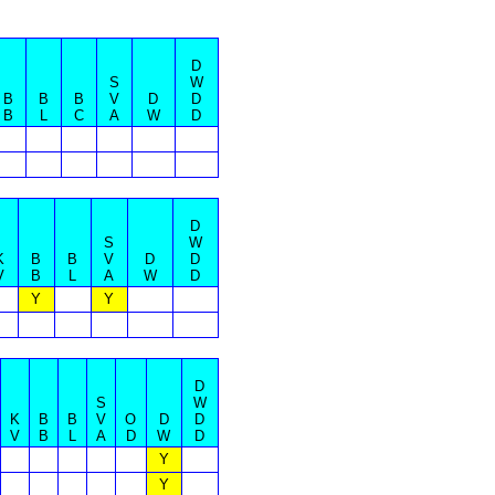
D
S
W
B
B
B
V
D
D
B
L
C
A
W
D
D
S
W
K
B
B
V
D
D
V
B
L
A
W
D
Y
Y
D
S
W
K
B
B
V
O
D
D
V
B
L
A
D
W
D
Y
Y