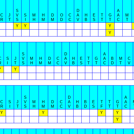
S
D
A
C
J
V
S
M
H
D
O
C
A
H
E
T
G
A
M
R
T
S
I
H
M
M
D
C
V
B
S
T
T
C
T
Y
Y
Y
Y
S
D
A
C
S
J
V
M
H
D
C
A
H
E
T
G
A
B
M
C
R
I
T
S
H
M
M
C
V
B
S
T
T
C
D
T
V
Y
Y
S
D
A
C
S
J
V
M
H
D
C
A
H
B
E
T
T
G
A
R
I
T
S
H
M
M
C
V
B
D
S
F
T
T
C
Y
Y
Y
Y
Y