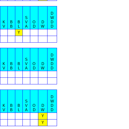
D
S
W
K
B
B
V
O
D
D
V
B
L
A
D
W
D
Y
D
S
W
K
B
B
V
O
D
D
V
B
L
A
D
W
D
D
S
W
K
B
B
V
O
D
D
V
B
L
A
D
W
D
Y
Y