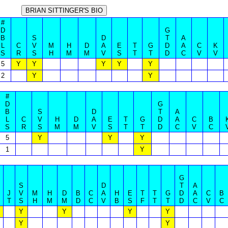
#
D
G
B
S
D
T
A
L
C
V
M
H
D
A
E
T
G
D
A
C
K
S
R
S
H
M
M
V
S
T
T
D
C
V
V
5
Y
Y
Y
Y
Y
2
Y
Y
#
D
G
B
S
D
T
A
L
C
V
H
D
A
E
T
G
D
A
C
B
S
R
S
M
M
V
S
T
T
D
C
V
C
5
Y
Y
Y
1
Y
G
S
D
T
A
J
V
M
H
D
B
C
A
H
E
T
T
G
D
A
C
B
T
S
H
M
M
D
C
V
B
S
F
T
T
D
C
V
C
Y
Y
Y
Y
Y
Y