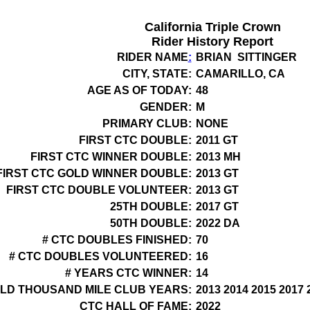
California Triple Crown
Rider History Report
RIDER NAME
:
BRIAN SITTINGER
CITY, STATE:
CAMARILLO, CA
AGE AS OF TODAY:
48
GENDER:
M
PRIMARY CLUB:
NONE
FIRST CTC DOUBLE:
2011 GT
FIRST CTC WINNER DOUBLE:
2013 MH
FIRST CTC GOLD WINNER DOUBLE:
2013 GT
FIRST CTC DOUBLE VOLUNTEER:
2013 GT
25TH DOUBLE:
2017 GT
50TH DOUBLE:
2022 DA
# CTC DOUBLES FINISHED:
70
# CTC DOUBLES VOLUNTEERED:
16
# YEARS CTC WINNER:
14
LD THOUSAND MILE CLUB YEARS:
2013 2014 2015 2017 
CTC HALL OF FAME:
2022