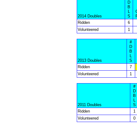
D
B
L
2014 Doubles
S
Ridden
6
Volunteered
1
#
D
B
L
2013 Doubles
S
Ridden
7
Volunteered
1
#
D
B
L
2011 Doubles
S
Ridden
1
Volunteered
0