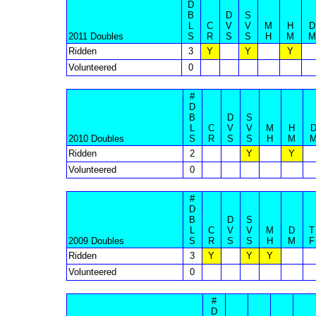
D
B
D
S
L
C
V
V
M
H
D
2011 Doubles
S
R
S
S
H
M
M
Ridden
3
Y
Y
Y
Volunteered
0
#
D
B
D
S
L
C
V
V
M
H
2010 Doubles
S
R
S
S
H
M
Ridden
2
Y
Y
Volunteered
0
#
D
B
D
S
L
C
V
V
M
D
T
2009 Doubles
S
R
S
S
H
M
F
Ridden
3
Y
Y
Y
Volunteered
0
#
D