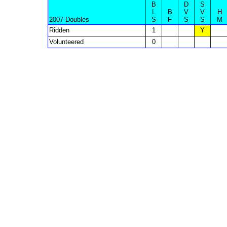
B
D
S
L
B
V
V
H
2007 Doubles
S
F
S
S
M
Ridden
1
Y
Volunteered
0