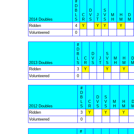
#
D
B
D
S
L
C
V
J
V
M
H
D
2014 Doubles
S
R
S
T
S
H
M
M
Ridden
4
Y
Y
Y
Y
Volunteered
0
#
D
B
D
S
L
C
V
J
V
M
H
D
2013 Doubles
S
R
S
T
S
H
M
Ridden
3
Y
Y
Y
Volunteered
0
#
D
B
D
S
L
C
V
V
M
H
2012 Doubles
S
R
S
S
H
M
Ridden
3
Y
Y
Y
Volunteered
0
#