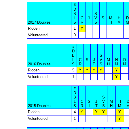
#
D
B
S
L
C
J
V
S
M
H
D
2017 Doubles
S
R
T
S
I
H
M
M
Ridden
1
Y
Volunteered
0
#
D
B
S
L
C
S
J
V
M
H
D
2016 Doubles
S
R
I
T
S
H
M
M
Ridden
5
Y
Y
Y
Y
Y
Volunteered
1
Y
#
D
B
S
L
C
S
J
V
M
H
2015 Doubles
S
R
I
T
S
H
M
Ridden
4
Y
Y
Y
Y
Volunteered
1
Y