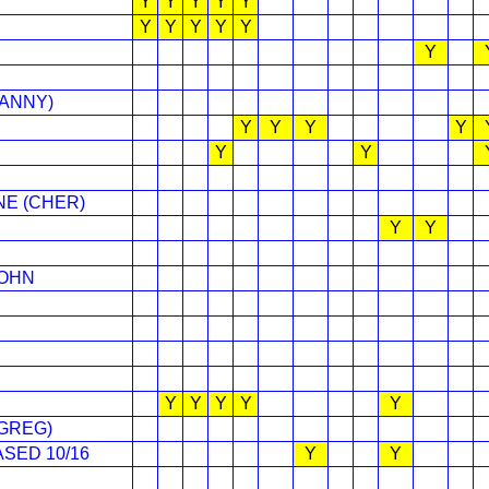
Y
Y
Y
Y
Y
Y
Y
Y
Y
Y
Y
DANNY)
Y
Y
Y
Y
Y
Y
E (CHER)
Y
Y
JOHN
Y
Y
Y
Y
Y
GREG)
ASED 10/16
Y
Y