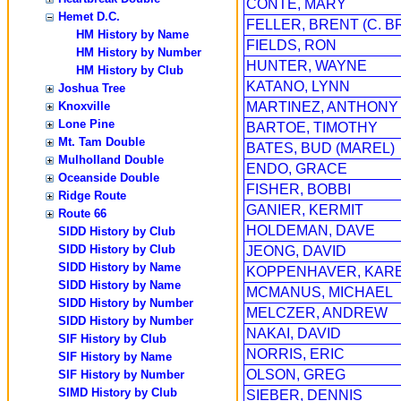
CONTE, MARY
Hemet D.C.
FELLER, BRENT (C. B
HM History by Name
FIELDS, RON
HM History by Number
HUNTER, WAYNE
HM History by Club
KATANO, LYNN
Joshua Tree
Knoxville
MARTINEZ, ANTHONY
Lone Pine
BARTOE, TIMOTHY
Mt. Tam Double
BATES, BUD (MAREL)
Mulholland Double
ENDO, GRACE
Oceanside Double
FISHER, BOBBI
Ridge Route
GANIER, KERMIT
Route 66
HOLDEMAN, DAVE
SIDD History by Club
SIDD History by Club
JEONG, DAVID
SIDD History by Name
KOPPENHAVER, KAR
SIDD History by Name
MCMANUS, MICHAEL
SIDD History by Number
MELCZER, ANDREW
SIDD History by Number
NAKAI, DAVID
SIF History by Club
NORRIS, ERIC
SIF History by Name
OLSON, GREG
SIF History by Number
SIMD History by Club
SIEBER, DENNIS