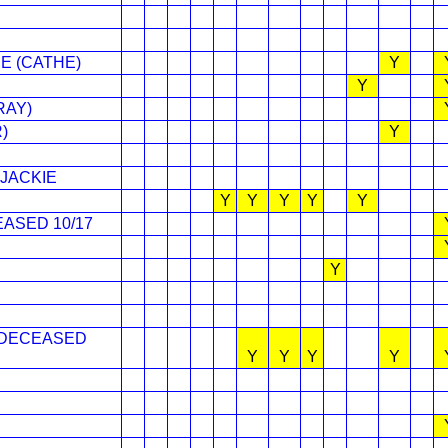
E (CATHE)
Y
Y
RAY)
)
Y
JACKIE
Y
Y
Y
Y
Y
EASED 10/17
Y
 DECEASED
Y
Y
Y
Y