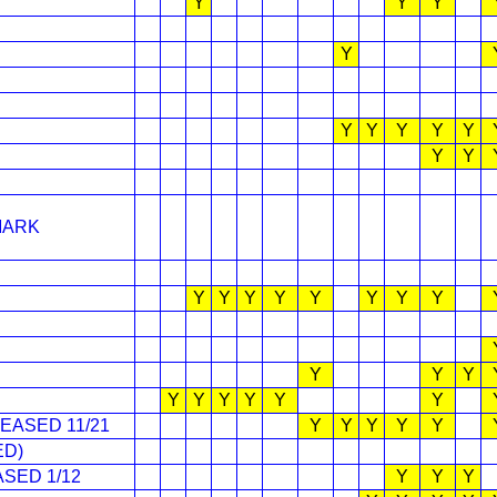
Y
Y
Y
Y
Y
Y
Y
Y
Y
Y
Y
MARK
Y
Y
Y
Y
Y
Y
Y
Y
Y
Y
Y
Y
Y
Y
Y
Y
Y
EASED 11/21
Y
Y
Y
Y
Y
ED)
ASED 1/12
Y
Y
Y