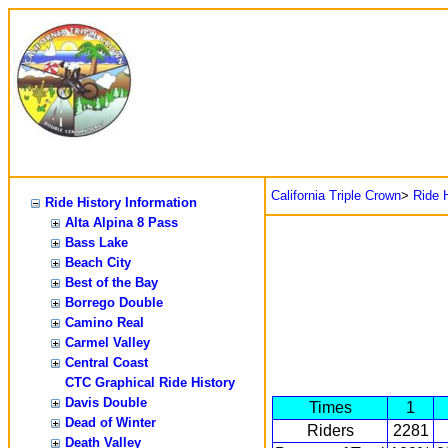
California Triple Crown
>
Ride H
Ride History Information
Alta Alpina 8 Pass
Bass Lake
Beach City
Best of the Bay
Borrego Double
Camino Real
Carmel Valley
Central Coast
CTC Graphical Ride History
Davis Double
Times
1
Dead of Winter
Riders
2281
Death Valley