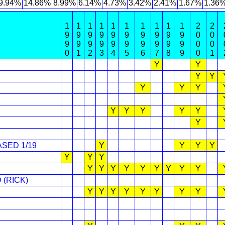
9.94%
14.86%
8.99%
6.14%
4.73%
3.42%
2.41%
1.67%
1.36
1
1
1
1
1
1
1
1
1
1
2
2
9
9
9
9
9
9
9
9
9
9
0
0
9
9
9
9
9
9
9
9
9
9
0
0
0
1
2
3
4
5
6
7
8
9
0
1
Y
Y
Y
Y
Y
Y
Y
Y
Y
Y
Y
Y
Y
ASED 1/19
Y
Y
Y
Y
Y
Y
Y
D
Y
Y
Y
Y
Y
Y
Y
Y
Y
(RICK)
Y
Y
Y
Y
Y
Y
Y
Y