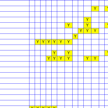
Y
Y
Y
Y
Y
Y
Y
Y
Y
Y
Y
Y
Y
Y
Y
Y
Y
Y
Y
Y
Y
Y