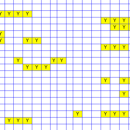
Y
Y
Y
Y
Y
Y
Y
Y
Y
Y
Y
Y
Y
Y
Y
Y
Y
Y
Y
Y
Y
Y
Y
Y
Y
Y
Y
Y
Y
Y
Y
Y