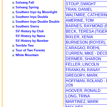
Solvang Fall
STOUP, DWIGHT
Solvang Spring
TRAN, DANIEL
Southern Inyo by Moonlight
WALTMIRE, CATHERIN
Southern Inyo Double
AMERINE, TOM
Southern Inyo Double Double
BARNES, RAYMOND (
Southern Sierra
SV History by Club
BECK, TERESA (TIGER
SV History by Name
BIXLER, XENIA
SV History by Number
BURNESON (ROYER), 
Terrible Two
CARAGAO, ROEHL
Tour of Two Forests
CURREN, MIKE - DEC
White Mountain
DERMER, SHARON
FELLER, LINCOLN
FRANKLIN, RANAY
GREGORY, MARK
HOFFMAN, ROLAND -
2/26
HOOVER, RONALD
LONG, TRINA
MARTINEZ, MARK