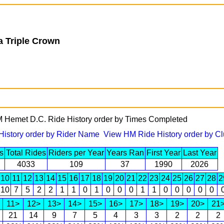
ia Triple Crown
 Hemet D.C. Ride History order by Times Completed
istory order by Rider Name
View HM Ride History order by C
s
Total Rides
Riders per Year
Years Ran
First Year
Last Year
4033
109
37
1990
2026
10
11
12
13
14
15
16
17
18
19
20
21
22
23
24
25
26
27
28
2
10
7
5
2
2
1
1
0
1
0
0
0
1
1
0
0
0
0
0
11>
12>
13>
14>
15>
16>
17>
18>
19>
20>
21
21
14
9
7
5
4
3
3
2
2
2