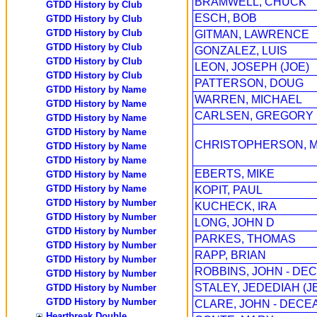
BRAMWELL, CHUCK
GTDD History by Club
ESCH, BOB
GTDD History by Club
GTDD History by Club
GITMAN, LAWRENCE
GTDD History by Club
GONZALEZ, LUIS
GTDD History by Club
LEON, JOSEPH (JOE)
GTDD History by Club
PATTERSON, DOUG
GTDD History by Name
WARREN, MICHAEL
GTDD History by Name
CARLSEN, GREGORY
GTDD History by Name
GTDD History by Name
CHRISTOPHERSON, 
GTDD History by Name
GTDD History by Name
EBERTS, MIKE
GTDD History by Name
GTDD History by Name
KOPIT, PAUL
GTDD History by Number
KUCHECK, IRA
GTDD History by Number
LONG, JOHN D
GTDD History by Number
PARKES, THOMAS
GTDD History by Number
RAPP, BRIAN
GTDD History by Number
ROBBINS, JOHN - DEC
GTDD History by Number
STALEY, JEDEDIAH (J
GTDD History by Number
GTDD History by Number
CLARE, JOHN - DECE
Heartbreak Double