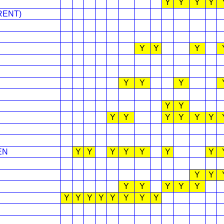
Y
Y
Y
Y
RENT)
Y
Y
Y
Y
Y
Y
Y
Y
Y
Y
Y
Y
Y
Y
EN
Y
Y
Y
Y
Y
Y
Y
Y
Y
Y
Y
Y
Y
Y
Y
Y
Y
Y
Y
Y
Y
Y