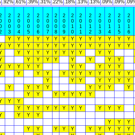
%
.92%
.61%
.39%
.31%
.22%
.18%
.13%
.13%
.09%
.09%
.09
2
2
2
2
2
2
2
2
2
2
2
2
2
2
2
0
0
0
0
0
0
0
0
0
0
0
0
0
0
0
0
0
0
0
0
0
0
0
1
1
1
1
1
1
1
2
3
4
5
6
7
8
9
0
1
2
3
4
5
6
Y
Y
Y
Y
Y
Y
Y
Y
Y
Y
Y
Y
Y
Y
Y
Y
Y
Y
Y
Y
Y
Y
Y
Y
Y
Y
Y
Y
Y
Y
Y
Y
Y
Y
Y
Y
Y
Y
Y
Y
Y
Y
Y
Y
Y
Y
Y
Y
Y
Y
Y
Y
Y
Y
Y
Y
Y
Y
Y
Y
Y
Y
Y
Y
Y
Y
Y
Y
Y
Y
Y
Y
Y
Y
Y
Y
Y
Y
Y
Y
Y
Y
Y
Y
Y
Y
Y
Y
Y
Y
Y
Y
Y
Y
Y
Y
Y
Y
Y
Y
Y
Y
Y
Y
Y
Y
Y
Y
Y
Y
Y
Y
Y
Y
Y
Y
Y
Y
Y
Y
Y
Y
Y
Y