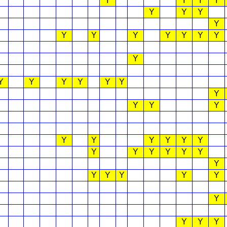
Y
Y
Y
Y
Y
Y
Y
Y
Y
Y
Y
Y
Y
Y
Y
Y
Y
Y
Y
Y
Y
Y
Y
Y
Y
Y
Y
Y
Y
Y
Y
Y
Y
Y
Y
Y
Y
Y
Y
Y
Y
Y
Y
Y
Y
Y
Y
Y