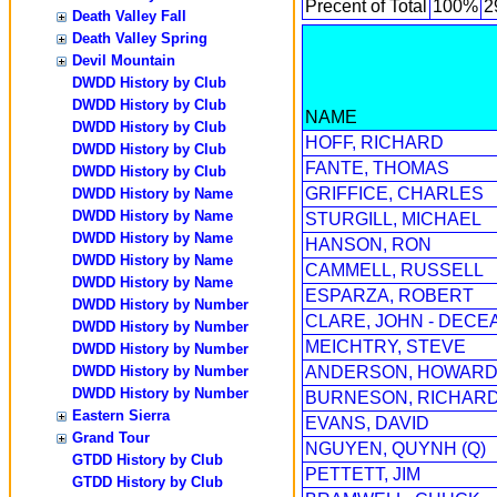
Precent of Total
100%
2
Death Valley Fall
Death Valley Spring
Devil Mountain
DWDD History by Club
DWDD History by Club
NAME
DWDD History by Club
HOFF, RICHARD
DWDD History by Club
FANTE, THOMAS
DWDD History by Club
GRIFFICE, CHARLES
DWDD History by Name
DWDD History by Name
STURGILL, MICHAEL
DWDD History by Name
HANSON, RON
DWDD History by Name
CAMMELL, RUSSELL
DWDD History by Name
ESPARZA, ROBERT
DWDD History by Number
CLARE, JOHN - DECE
DWDD History by Number
MEICHTRY, STEVE
DWDD History by Number
DWDD History by Number
ANDERSON, HOWAR
DWDD History by Number
BURNESON, RICHARD 
Eastern Sierra
EVANS, DAVID
Grand Tour
NGUYEN, QUYNH (Q)
GTDD History by Club
PETTETT, JIM
GTDD History by Club