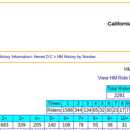
Californ
istory Information
>
Hemet D.C.
>
HM History by Number
HM
View HM Ride H
Total Rider
2281
Times
1
2
3
4
5
6
7
8
9
Riders
1598
344
134
65
32
30
23
17
7
2>
3>
4>
5>
6>
7>
8>
9>
10>
683
339
205
140
108
78
55
38
31