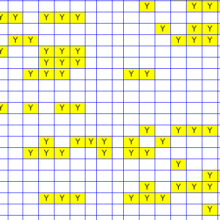
Y
Y
Y
Y
Y
Y
Y
Y
Y
Y
Y
Y
Y
Y
Y
Y
Y
Y
Y
Y
Y
Y
Y
Y
Y
Y
Y
Y
Y
Y
Y
Y
Y
Y
Y
Y
Y
Y
Y
Y
Y
Y
Y
Y
Y
Y
Y
Y
Y
Y
Y
Y
Y
Y
Y
Y
Y
Y
Y
Y
Y