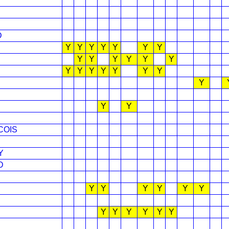
D
Y
Y
Y
Y
Y
Y
Y
Y
Y
Y
Y
Y
Y
Y
Y
Y
Y
Y
Y
Y
Y
Y
Y
COIS
Y
D
Y
Y
Y
Y
Y
Y
Y
Y
Y
Y
Y
Y