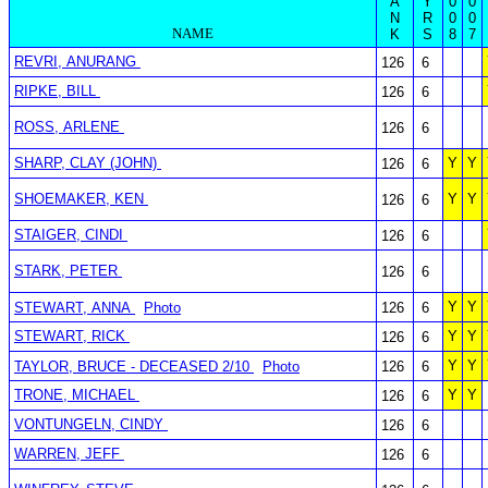
A
Y
0
0
N
R
0
0
NAME
K
S
8
7
REVRI, ANURANG
126
6
RIPKE, BILL
126
6
ROSS, ARLENE
126
6
SHARP, CLAY (JOHN)
Y
Y
126
6
SHOEMAKER, KEN
Y
Y
126
6
STAIGER, CINDI
126
6
STARK, PETER
126
6
Y
Y
STEWART, ANNA
Photo
126
6
STEWART, RICK
Y
Y
126
6
Y
Y
TAYLOR, BRUCE - DECEASED 2/10
Photo
126
6
TRONE, MICHAEL
Y
Y
126
6
VONTUNGELN, CINDY
126
6
WARREN, JEFF
126
6