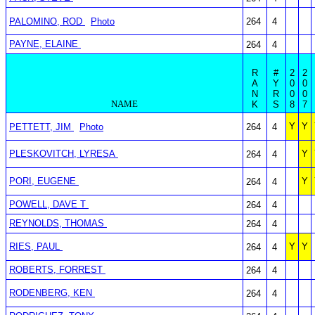
PALOMINO, ROD
Photo
264
4
PAYNE, ELAINE
264
4
R
#
2
2
A
Y
0
0
N
R
0
0
NAME
K
S
8
7
Y
Y
PETTETT, JIM
Photo
264
4
PLESKOVITCH, LYRESA
Y
264
4
PORI, EUGENE
Y
264
4
POWELL, DAVE T
264
4
REYNOLDS, THOMAS
264
4
RIES, PAUL
Y
Y
264
4
ROBERTS, FORREST
264
4
RODENBERG, KEN
264
4