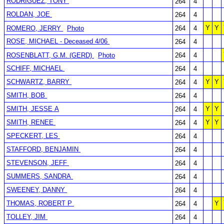
RODRIGUEZ, TONY
264
4
ROLDAN, JOE
264
4
Y
Y
ROMERO, JERRY
Photo
264
4
ROSE, MICHAEL - Deceased 4/06
264
4
ROSENBLATT, G.M. (GERD)
Photo
264
4
SCHIFF, MICHAEL
264
4
SCHWARTZ, BARRY
Y
Y
264
4
SMITH, BOB
264
4
SMITH, JESSE A
Y
Y
264
4
SMITH, RENEE
Y
Y
264
4
SPECKERT, LES
264
4
STAFFORD, BENJAMIN
264
4
STEVENSON, JEFF
264
4
SUMMERS, SANDRA
264
4
SWEENEY, DANNY
264
4
THOMAS, ROBERT P
Y
264
4
TOLLEY, JIM
264
4