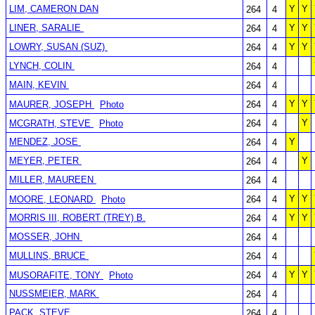
LIM, CAMERON DAN
Y
Y
264
4
LINER, SARALIE
Y
Y
264
4
LOWRY, SUSAN (SUZ)
Y
Y
264
4
LYNCH, COLIN
264
4
MAIN, KEVIN
264
4
Y
Y
MAURER, JOSEPH
Photo
264
4
Y
MCGRATH, STEVE
Photo
264
4
MENDEZ, JOSE
Y
264
4
MEYER, PETER
Y
264
4
MILLER, MAUREEN
264
4
Y
Y
MOORE, LEONARD
Photo
264
4
MORRIS III, ROBERT (TREY) B.
Y
Y
264
4
MOSSER, JOHN
264
4
MULLINS, BRUCE
264
4
Y
Y
MUSORAFITE, TONY
Photo
264
4
NUSSMEIER, MARK
264
4
PACK, STEVE
264
4