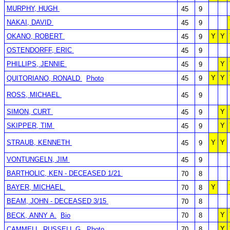
MURPHY, HUGH
45
9
NAKAI, DAVID
45
9
OKANO, ROBERT
Y
Y
45
9
OSTENDORFF, ERIC
45
9
PHILLIPS, JENNIE
Y
45
9
Y
Y
QUITORIANO, RONALD
Photo
45
9
ROSS, MICHAEL
45
9
SIMON, CURT
Y
45
9
SKIPPER, TIM
Y
45
9
STRAUB, KENNETH
Y
Y
45
9
VONTUNGELN, JIM
45
9
BARTHOLIC, KEN - DECEASED 1/21
70
8
BAYER, MICHAEL
Y
70
8
BEAM, JOHN - DECEASED 3/15
70
8
Y
BECK, ANNY A.
Bio
70
8
Y
CAMMELL, RUSSELL G.
Photo
70
8