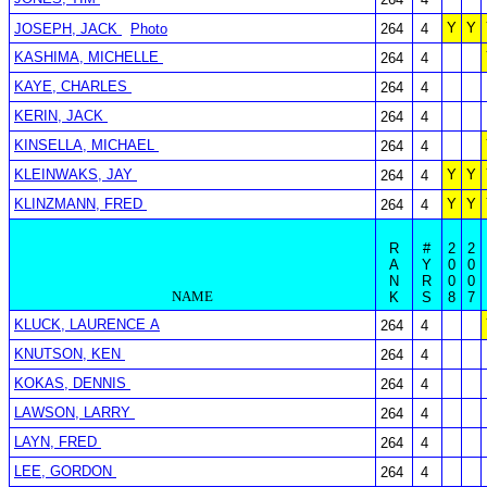
Y
Y
JOSEPH, JACK
Photo
264
4
KASHIMA, MICHELLE
264
4
KAYE, CHARLES
264
4
KERIN, JACK
264
4
KINSELLA, MICHAEL
264
4
KLEINWAKS, JAY
Y
Y
264
4
KLINZMANN, FRED
Y
Y
264
4
R
#
2
2
A
Y
0
0
N
R
0
0
NAME
K
S
8
7
KLUCK, LAURENCE A
264
4
KNUTSON, KEN
264
4
KOKAS, DENNIS
264
4
LAWSON, LARRY
264
4
LAYN, FRED
264
4
LEE, GORDON
264
4