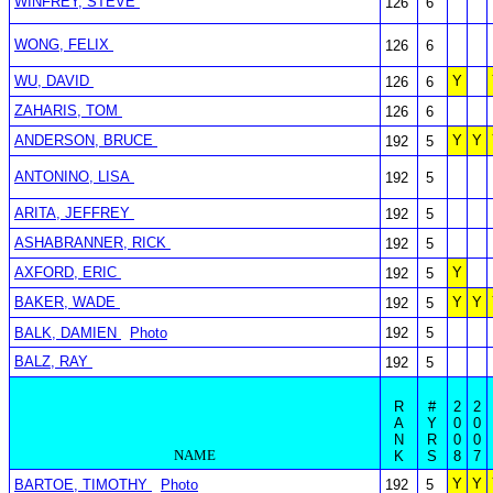
WINFREY, STEVE
126
6
WONG, FELIX
126
6
WU, DAVID
Y
126
6
ZAHARIS, TOM
126
6
ANDERSON, BRUCE
Y
Y
192
5
ANTONINO, LISA
192
5
ARITA, JEFFREY
192
5
ASHABRANNER, RICK
192
5
AXFORD, ERIC
Y
192
5
BAKER, WADE
Y
Y
192
5
BALK, DAMIEN
Photo
192
5
BALZ, RAY
192
5
R
#
2
2
A
Y
0
0
N
R
0
0
NAME
K
S
8
7
Y
Y
BARTOE, TIMOTHY
Photo
192
5