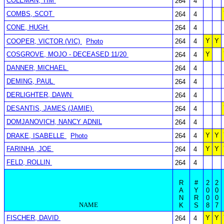
COLEMAN, TIM
264
4
COMBS, SCOT
264
4
CONE, HUGH
264
4
Y
Y
COOPER, VICTOR (VIC)
Photo
264
4
COSGROVE, MOJO - DECEASED 11/20
Y
264
4
DANNER, MICHAEL
264
4
DEMING, PAUL
264
4
DERLIGHTER, DAWN
264
4
DESANTIS, JAMES (JAMIE)
264
4
DOMJANOVICH, NANCY ADNIL
264
4
Y
Y
DRAKE, ISABELLE
Photo
264
4
FARINHA, JOE
Y
Y
264
4
FELD, ROLLIN
264
4
R
#
2
2
A
Y
0
0
N
R
0
0
NAME
K
S
8
7
FISCHER, DAVID
Y
Y
264
4