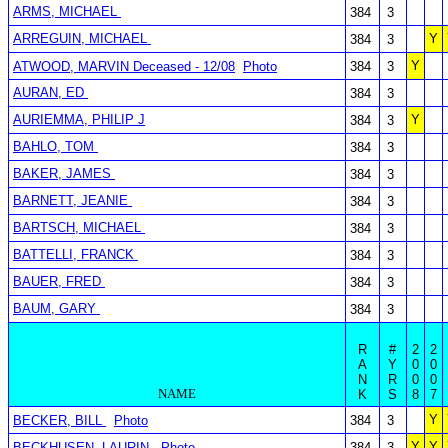
ARMS, MICHAEL
384
3
ARREGUIN, MICHAEL
Y
384
3
Y
ATWOOD, MARVIN Deceased - 12/08
Photo
384
3
AURAN, ED
384
3
AURIEMMA, PHILIP J
Y
384
3
BAHLO, TOM
384
3
BAKER, JAMES
384
3
BARNETT, JEANIE
384
3
BARTSCH, MICHAEL
384
3
BATTELLI, FRANCK
384
3
BAUER, FRED
384
3
BAUM, GARY
384
3
R
#
2
2
A
Y
0
0
N
R
0
0
NAME
K
S
8
7
Y
BECKER, BILL
Photo
384
3
Y
Y
BECKHUSEN, LAURIN
Photo
384
3