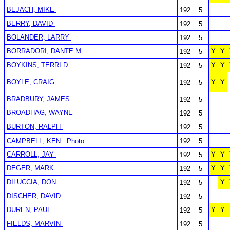
BEJACH, MIKE
192
5
BERRY, DAVID
192
5
BOLANDER, LARRY
192
5
BORRADORI, DANTE M
Y
Y
192
5
BOYKINS, TERRI D.
Y
Y
192
5
BOYLE, CRAIG
Y
Y
192
5
BRADBURY, JAMES
192
5
BROADHAG, WAYNE
192
5
BURTON, RALPH
192
5
CAMPBELL, KEN
Photo
192
5
CARROLL, JAY
Y
Y
192
5
DEGER, MARK
Y
Y
192
5
DILUCCIA, DON
Y
192
5
DISCHER, DAVID
192
5
DUREN, PAUL
Y
Y
192
5
FIELDS, MARVIN
192
5