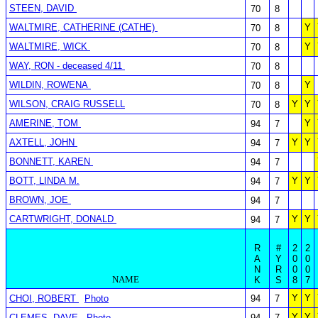
STEEN, DAVID
70
8
WALTMIRE, CATHERINE (CATHE)
Y
70
8
WALTMIRE, WICK
Y
70
8
WAY, RON - deceased 4/11
70
8
WILDIN, ROWENA
Y
70
8
WILSON, CRAIG RUSSELL
Y
Y
70
8
AMERINE, TOM
Y
94
7
AXTELL, JOHN
Y
Y
94
7
BONNETT, KAREN
94
7
BOTT, LINDA M.
Y
Y
94
7
BROWN, JOE
94
7
CARTWRIGHT, DONALD
Y
Y
94
7
R
#
2
2
A
Y
0
0
N
R
0
0
NAME
K
S
8
7
Y
Y
CHOI, ROBERT
Photo
94
7
Y
Y
CLEMES, DAVE
Photo
94
7