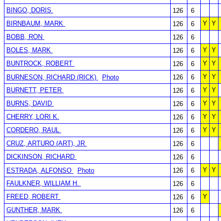
BINGO, DORIS
126
6
BIRNBAUM, MARK
Y
Y
126
6
BOBB, RON
126
6
BOLES, MARK
Y
Y
126
6
BUNTROCK, ROBERT
Y
Y
126
6
Y
Y
BURNESON, RICHARD (RICK)
Photo
126
6
BURNETT, PETER
Y
Y
126
6
BURNS, DAVID
Y
Y
126
6
CHERRY, LORI K.
Y
Y
126
6
CORDERO, RAUL
Y
Y
126
6
CRUZ, ARTURO (ART), JR
126
6
DICKINSON, RICHARD
126
6
Y
Y
ESTRADA, ALFONSO
Photo
126
6
FAULKNER, WILLIAM H.
126
6
FREED, ROBERT
Y
126
6
GUNTHER, MARK
126
6