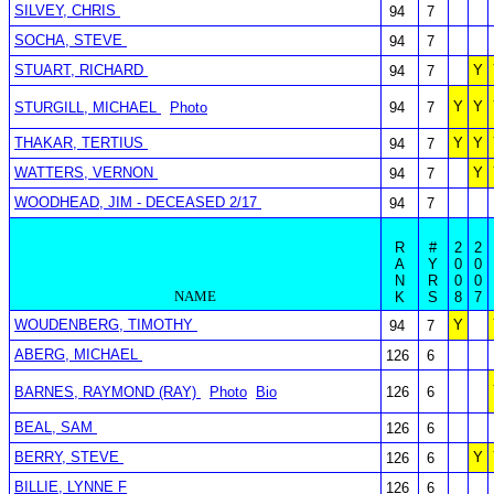
SILVEY, CHRIS
94
7
SOCHA, STEVE
94
7
STUART, RICHARD
Y
94
7
Y
Y
STURGILL, MICHAEL
Photo
94
7
THAKAR, TERTIUS
Y
Y
94
7
WATTERS, VERNON
Y
94
7
WOODHEAD, JIM - DECEASED 2/17
94
7
R
#
2
2
A
Y
0
0
N
R
0
0
NAME
K
S
8
7
WOUDENBERG, TIMOTHY
Y
94
7
ABERG, MICHAEL
126
6
BARNES, RAYMOND (RAY)
Photo
Bio
126
6
BEAL, SAM
126
6
BERRY, STEVE
Y
126
6
BILLIE, LYNNE F
126
6