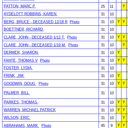
PATTON, MARC P.
Y
25
11
AYDELOTT ROBBINS, KAREN
31
10
Y
Y
BERG, BRUCE - DECEASED 12/18 R
Photo
31
10
BOETTNER, RICHARD
31
10
Y
Y
CLARE, JOHN - DECEASED 1/12 T.
Photo
31
10
Y
CLARE, JOHN - DECEASED 1/19 M.
Photo
31
10
DERMER, SHARON
Y
31
10
Y
Y
FANTE, THOMAS V
Photo
31
10
FOSTER, LYDIA
31
10
FRINK, JIM
Y
31
10
Y
Y
GOODWIN, DOUG
Photo
31
10
PALMER, BILL
31
10
PARKES, THOMAS
Y
Y
31
10
WARREN, MICHAEL PATRICK
Y
Y
31
10
WILSON, ERIC
Y
31
10
Y
Y
ABRAHAMS, MARK
Photo
45
9