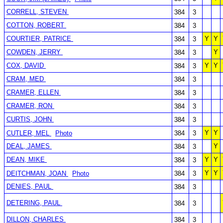
CORRELL, STEVEN
384
3
COTTON, ROBERT
384
3
COURTIER, PATRICE
Y
Y
384
3
COWDEN, JERRY
Y
384
3
COX, DAVID
Y
Y
384
3
CRAM, MED
384
3
CRAMER, ELLEN
384
3
CRAMER, RON
384
3
CURTIS, JOHN
384
3
Y
Y
CUTLER, MEL
Photo
384
3
DEAL, JAMES
Y
384
3
DEAN, MIKE
Y
Y
384
3
Y
Y
DEITCHMAN, JOAN
Photo
384
3
DENIES, PAUL
384
3
DETERING, PAUL
384
3
DILLON, CHARLES
384
3