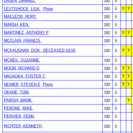
LAGER, DARREL
192
5
Y
Y
LESTISHOCK, LISA
Photo
192
5
MACLEOD, RORY
192
5
MARSH, KEN
192
5
MARTINEZ, ANTHONY P
Y
Y
192
5
MCCLAIN, FRANCIS
192
5
MCKAUGHAN, DON - DECEASED 10/19
Y
Y
192
5
MCNEIL, SUZANNE
192
5
MOON, RICHARD D
Y
Y
192
5
NAGAOKA, FOSTER T.
Y
Y
192
5
Y
Y
NEINER, STEVEN E
Photo
192
5
OKANE, TOM
192
5
PARISH, MARK
Y
192
5
PERONE, MIKE
192
5
PERVIER, FENN
192
5
RICHTER, KENNETH
192
5