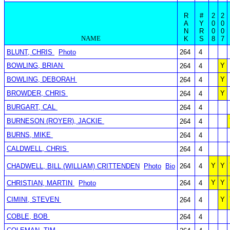
R
#
2
2
A
Y
0
0
N
R
0
0
NAME
K
S
8
7
BLUNT, CHRIS
Photo
264
4
BOWLING, BRIAN
Y
264
4
BOWLING, DEBORAH
Y
264
4
BROWDER, CHRIS
Y
264
4
BURGART, CAL
264
4
BURNESON (ROYER), JACKIE
264
4
BURNS, MIKE
264
4
CALDWELL, CHRIS
264
4
Y
Y
CHADWELL, BILL (WILLIAM) CRITTENDEN
Photo
Bio
264
4
Y
Y
CHRISTIAN, MARTIN
Photo
264
4
CIMINI, STEVEN
Y
264
4
COBLE, BOB
264
4