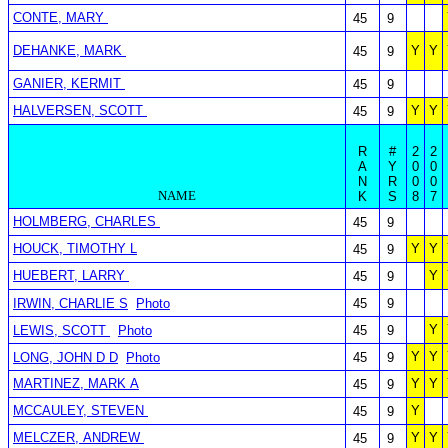
CONTE, MARY
45
9
DEHANKE, MARK
Y
Y
45
9
GANIER, KERMIT
45
9
HALVERSEN, SCOTT
Y
Y
45
9
R
#
2
2
A
Y
0
0
N
R
0
0
NAME
K
S
8
7
HOLMBERG, CHARLES
45
9
HOUCK, TIMOTHY L
Y
Y
45
9
HUEBERT, LARRY
Y
45
9
IRWIN, CHARLIE S
Photo
45
9
Y
LEWIS, SCOTT
Photo
45
9
Y
Y
LONG, JOHN D D
Photo
45
9
MARTINEZ, MARK A
Y
Y
45
9
MCCAULEY, STEVEN
Y
45
9
MELCZER, ANDREW
Y
Y
45
9