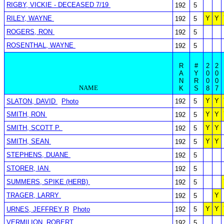
RIGBY, VICKIE - DECEASED 7/19
192
5
RILEY, WAYNE
Y
Y
192
5
ROGERS, RON
192
5
ROSENTHAL, WAYNE
192
5
R
#
2
2
A
Y
0
0
N
R
0
0
NAME
K
S
8
7
Y
Y
SLATON, DAVID
Photo
192
5
SMITH, RON
Y
Y
192
5
SMITH, SCOTT P.
Y
Y
192
5
SMITH, SEAN
Y
Y
192
5
STEPHENS, DUANE
192
5
STORER, IAN
192
5
SUMMERS, SPIKE (HERB)
192
5
TRAGER, LARRY
Y
192
5
Y
Y
URNES, JEFFREY R
Photo
192
5
VERMILION, ROBERT
192
5