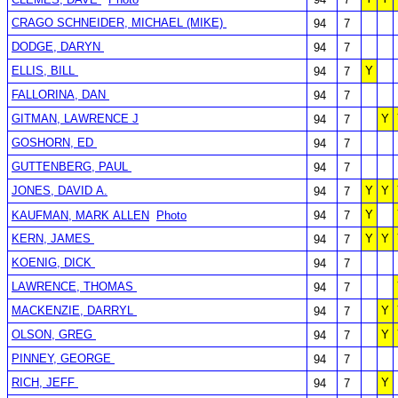
CRAGO SCHNEIDER, MICHAEL (MIKE)
94
7
DODGE, DARYN
94
7
ELLIS, BILL
Y
94
7
FALLORINA, DAN
94
7
GITMAN, LAWRENCE J
Y
94
7
GOSHORN, ED
94
7
GUTTENBERG, PAUL
94
7
JONES, DAVID A.
Y
Y
94
7
Y
KAUFMAN, MARK ALLEN
Photo
94
7
KERN, JAMES
Y
Y
94
7
KOENIG, DICK
94
7
LAWRENCE, THOMAS
94
7
MACKENZIE, DARRYL
Y
94
7
OLSON, GREG
Y
94
7
PINNEY, GEORGE
94
7
RICH, JEFF
Y
94
7