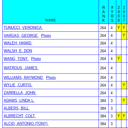
R
#
2
2
A
Y
0
0
N
R
0
0
NAME
K
S
8
7
TUNUCCI, VERONICA
Y
Y
264
4
Y
VARGAS, GEORGE
Photo
264
4
WALEH, HAMID
264
4
WALSH, E. DON
264
4
Y
WANG, TONY
Photo
264
4
WATROUS, JAMES
264
4
WILLIAMS, RAYMOND
Photo
264
4
WYLIE, CURTIS
Y
264
4
ZARRELLA, JOHN
264
4
ADAMS, LINDA L.
Y
384
3
ALBERS, BILL
384
3
ALBRECHT, COLT
Y
Y
384
3
ALCID, ANTONIO (TONY)
384
3