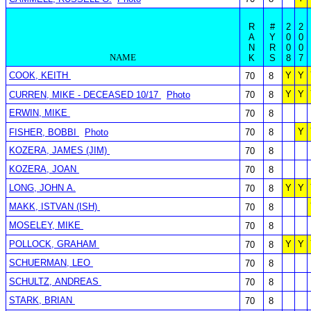
R
#
2
2
A
Y
0
0
N
R
0
0
NAME
K
S
8
7
COOK, KEITH
Y
Y
70
8
Y
Y
CURREN, MIKE - DECEASED 10/17
Photo
70
8
ERWIN, MIKE
70
8
Y
FISHER, BOBBI
Photo
70
8
KOZERA, JAMES (JIM)
70
8
KOZERA, JOAN
70
8
LONG, JOHN A.
Y
Y
70
8
MAKK, ISTVAN (ISH)
70
8
MOSELEY, MIKE
70
8
POLLOCK, GRAHAM
Y
Y
70
8
SCHUERMAN, LEO
70
8
SCHULTZ, ANDREAS
70
8
STARK, BRIAN
70
8