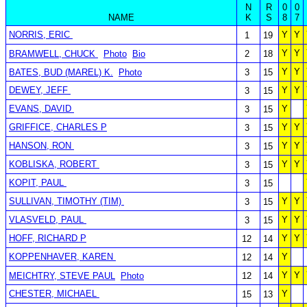
N
R
0
0
NAME
K
S
8
7
NORRIS, ERIC
Y
Y
1
19
Y
Y
BRAMWELL, CHUCK
Photo
Bio
2
18
Y
Y
BATES, BUD (MAREL) K.
Photo
3
15
DEWEY, JEFF
Y
Y
3
15
EVANS, DAVID
Y
3
15
GRIFFICE, CHARLES P
Y
Y
3
15
HANSON, RON
Y
Y
3
15
KOBLISKA, ROBERT
Y
Y
3
15
KOPIT, PAUL
3
15
SULLIVAN, TIMOTHY (TIM)
Y
Y
3
15
VLASVELD, PAUL
Y
Y
3
15
HOFF, RICHARD P
Y
Y
12
14
KOPPENHAVER, KAREN
Y
12
14
Y
Y
MEICHTRY, STEVE PAUL
Photo
12
14
CHESTER, MICHAEL
Y
15
13