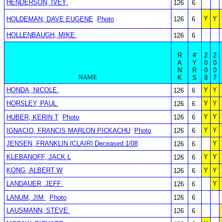
HENDERSON, IVEY
126
6
Y
Y
HOLDEMAN, DAVE EUGENE
Photo
126
6
HOLLENBAUGH, MIKE
126
6
R
#
2
2
A
Y
0
0
N
R
0
0
NAME
K
S
8
7
HONDA, NICOLE
Y
Y
126
6
HORSLEY, PAUL
Y
Y
126
6
Y
Y
HUBER, KERIN T
Photo
126
6
Y
Y
IGNACIO, FRANCIS MARLON PICKACHU
Photo
126
6
JENSEN, FRANKLIN (CLAIR) Deceased 1/08
Y
126
6
KLEBANOFF, JACK L
Y
Y
126
6
KONG, ALBERT W
Y
Y
126
6
LANDAUER, JEFF
Y
126
6
LANUM, JIM
Photo
126
6
LAUSMANN, STEVE
126
6