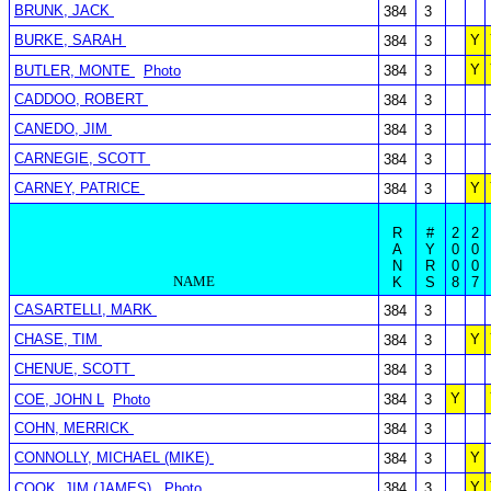
BRUNK, JACK
384
3
BURKE, SARAH
Y
384
3
Y
BUTLER, MONTE
Photo
384
3
CADDOO, ROBERT
384
3
CANEDO, JIM
384
3
CARNEGIE, SCOTT
384
3
CARNEY, PATRICE
Y
384
3
R
#
2
2
A
Y
0
0
N
R
0
0
NAME
K
S
8
7
CASARTELLI, MARK
384
3
CHASE, TIM
Y
384
3
CHENUE, SCOTT
384
3
Y
COE, JOHN L
Photo
384
3
COHN, MERRICK
384
3
CONNOLLY, MICHAEL (MIKE)
Y
384
3
Y
COOK, JIM (JAMES)
Photo
384
3