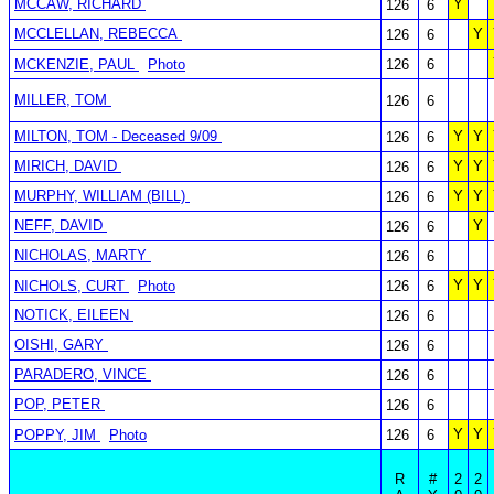
MCCAW, RICHARD
Y
126
6
MCCLELLAN, REBECCA
Y
126
6
MCKENZIE, PAUL
Photo
126
6
MILLER, TOM
126
6
MILTON, TOM - Deceased 9/09
Y
Y
126
6
MIRICH, DAVID
Y
Y
126
6
MURPHY, WILLIAM (BILL)
Y
Y
126
6
NEFF, DAVID
Y
126
6
NICHOLAS, MARTY
126
6
Y
Y
NICHOLS, CURT
Photo
126
6
NOTICK, EILEEN
126
6
OISHI, GARY
126
6
PARADERO, VINCE
126
6
POP, PETER
126
6
Y
Y
POPPY, JIM
Photo
126
6
R
#
2
2