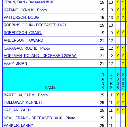
CRAIN, DAN - Deceased 8/10
Y
Y
15
13
Y
Y
KATANO, LYNN K.
Photo
15
13
PATTERSON, DOUG
Y
Y
15
13
ROBBINS, JOHN - DECEASED 11/21
15
13
ROBERTSON, CRAIG
Y
Y
15
13
ANDERSON, HOWARD
21
12
Y
Y
CARAGAO, ROEHL
Photo
21
12
HOFFMAN, ROLAND - DECEASED 2/26 W.
Y
Y
21
12
RAPP, BRIAN
Y
21
12
R
#
2
2
A
Y
0
0
N
R
0
0
NAME
K
S
8
7
Y
Y
BARTOLAI, CLEM
Photo
25
11
HOLLOWAY, KENNETH
Y
Y
25
11
KAPLAN, ZACH
Y
Y
25
11
NEAL, FRANK - DECEASED 10/16
Photo
25
11
PARKER, LARRY
25
11