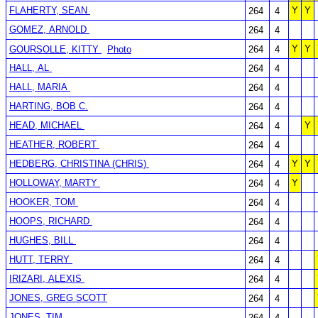
FLAHERTY, SEAN
Y
Y
264
4
GOMEZ, ARNOLD
264
4
Y
Y
GOURSOLLE, KITTY
Photo
264
4
HALL, AL
264
4
HALL, MARIA
264
4
HARTING, BOB C.
264
4
HEAD, MICHAEL
Y
264
4
HEATHER, ROBERT
264
4
HEDBERG, CHRISTINA (CHRIS)
Y
Y
264
4
HOLLOWAY, MARTY
Y
264
4
HOOKER, TOM
264
4
HOOPS, RICHARD
264
4
HUGHES, BILL
264
4
HUTT, TERRY
264
4
IRIZARI, ALEXIS
264
4
JONES, GREG SCOTT
264
4
JONES, TIM
264
4