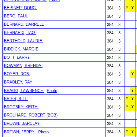
BEISNER, DOUG
Y
Y
384
3
BERG, PAUL
384
3
BERNARD, DARRELL
384
3
BERNARDI, TAO
384
3
BERTHOLD, LAURIE
384
3
BIDDICK, MARGIE
384
3
BOTT, LARRY
384
3
BOWMAN, BRENDA
384
3
BOYER, ROB
Y
384
3
BRADLEY, RAY
384
3
Y
BRAGG, LAWRENCE
Photo
384
3
BRIER, BILL
Y
Y
384
3
BRODSKY, KEITH
Y
Y
384
3
BROUHARD, ROBERT (BOB)
384
3
BROWN, BARCLAY
384
3
Y
Y
BROWN, JERRY
Photo
384
3