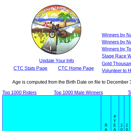
Winners by 
Winners by N
Winners by To
Stage Race W
Update Your Info
Gold Thousan
CTC Stats Page
CTC Home Page
Volunteer to 
Age is computed from the Birth Date on file to December
Top 1000 Riders
Top 1000 Male Winners
T
#
Y
R
E
2
2
A
A
0
0