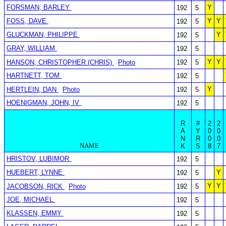
FORSMAN, BARLEY
Y
192
5
FOSS, DAVE
Y
Y
192
5
GLUCKMAN, PHILIPPE
Y
192
5
GRAY, WILLIAM
192
5
Y
Y
HANSON, CHRISTOPHER (CHRIS)
Photo
192
5
HARTNETT, TOM
192
5
Y
HERTLEIN, DAN
Photo
192
5
HOENIGMAN, JOHN, IV
192
5
R
#
2
2
A
Y
0
0
N
R
0
0
NAME
K
S
8
7
HRISTOV, LUBIMOR
192
5
HUEBERT, LYNNE
Y
192
5
Y
Y
JACOBSON, RICK
Photo
192
5
JOE, MICHAEL
192
5
KLASSEN, EMMY
192
5