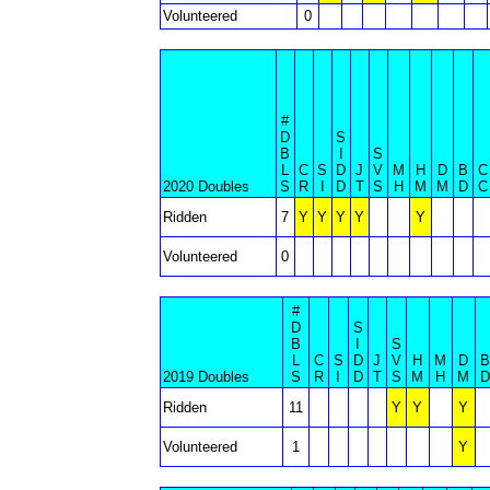
Volunteered
0
#
D
S
B
I
S
L
C
S
D
J
V
M
H
D
B
C
2020 Doubles
S
R
I
D
T
S
H
M
M
D
C
Ridden
7
Y
Y
Y
Y
Y
Volunteered
0
#
D
S
B
I
S
L
C
S
D
J
V
H
M
D
B
2019 Doubles
S
R
I
D
T
S
M
H
M
D
Ridden
11
Y
Y
Y
Volunteered
1
Y