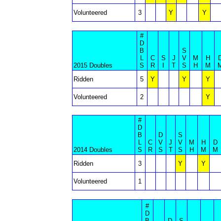
Volunteered
3
Y
Y
#
D
B
S
L
C
S
J
V
M
H
2015 Doubles
S
R
I
T
S
H
M
Ridden
5
Y
Y
Y
Volunteered
2
Y
#
D
B
D
S
L
C
V
J
V
M
H
D
2014 Doubles
S
R
S
T
S
H
M
M
Ridden
3
Y
Y
Volunteered
1
#
D
B
D
S