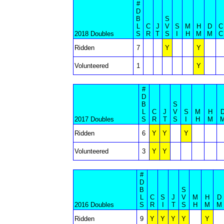
#
D
B
S
L
C
J
V
S
M
H
D
C
2018 Doubles
S
R
T
S
I
H
M
M
C
Ridden
7
Y
Y
Volunteered
1
Y
#
D
B
S
L
C
J
V
S
M
H
2017 Doubles
S
R
T
S
I
H
M
Ridden
6
Y
Y
Y
Volunteered
3
Y
Y
#
D
B
S
L
C
S
J
V
M
H
D
2016 Doubles
S
R
I
T
S
H
M
M
Ridden
9
Y
Y
Y
Y
Y