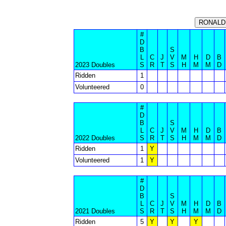
#
D
B
S
L
C
J
V
M
H
D
B
2023 Doubles
S
R
T
S
H
M
M
D
Ridden
1
Volunteered
0
#
D
B
S
L
C
J
V
M
H
D
B
2022 Doubles
S
R
T
S
H
M
M
D
Ridden
1
Y
Volunteered
1
Y
#
D
B
S
L
C
J
V
M
H
D
B
2021 Doubles
S
R
T
S
H
M
M
D
Ridden
5
Y
Y
Y