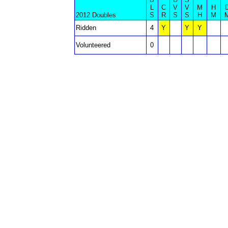
L
C
V
V
M
H
2012 Doubles
S
R
S
S
H
M
Ridden
4
Y
Y
Y
Volunteered
0