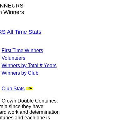
ONNEURS
wn Winners
ll Time Stats
First Time Winners
Volunteers
Winners by Total # Years
Winners by Club
Club Stats
le Crown Double Centuries.
ornia since they have
hard work and determination
enturies and each one is