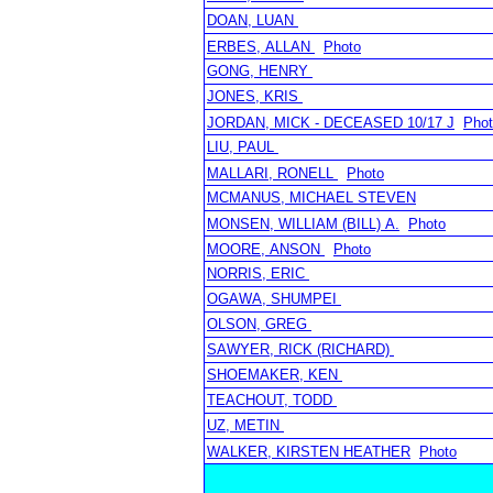
DOAN, LUAN
ERBES, ALLAN
Photo
GONG, HENRY
JONES, KRIS
JORDAN, MICK - DECEASED 10/17 J
Pho
LIU, PAUL
MALLARI, RONELL
Photo
MCMANUS, MICHAEL STEVEN
MONSEN, WILLIAM (BILL) A.
Photo
MOORE, ANSON
Photo
NORRIS, ERIC
OGAWA, SHUMPEI
OLSON, GREG
SAWYER, RICK (RICHARD)
SHOEMAKER, KEN
TEACHOUT, TODD
UZ, METIN
WALKER, KIRSTEN HEATHER
Photo