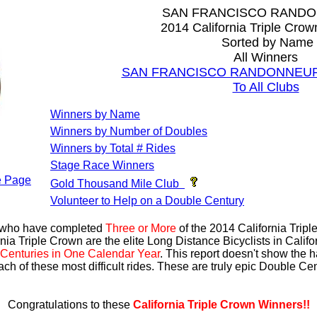
SAN FRANCISCO RAND
2014 California Triple Cro
Sorted by Name
All Winners
SAN FRANCISCO RANDONNEURS A
To All Clubs
Winners by Name
Winners by Number of Doubles
Winners by Total # Rides
Stage Race Winners
 Page
Gold Thousand Mile Club
Volunteer to Help on a Double Century
s who have completed
Three or More
of the 2014 California Trip
nia Triple Crown are the elite Long Distance Bicyclists in Calif
Centuries in One Calendar Year
. This report doesn't show the 
ach of these most difficult rides. These are truly epic Double C
Congratulations to these
California Triple Crown Winners!!