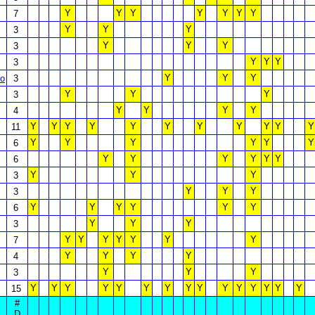
Y
Y
Y
Y
Y
Y
Y
7
Y
Y
Y
3
Y
Y
Y
3
Y
Y
Y
3
Y
Y
Y
to
3
Y
Y
Y
3
Y
Y
Y
Y
4
Y
Y
Y
Y
Y
Y
Y
Y
Y
Y
Y
11
Y
Y
Y
Y
Y
Y
6
Y
Y
Y
Y
Y
Y
6
Y
Y
Y
3
Y
Y
Y
3
Y
Y
Y
Y
Y
Y
6
Y
Y
Y
3
Y
Y
Y
Y
Y
Y
Y
7
Y
Y
Y
Y
4
Y
Y
Y
3
Y
Y
Y
Y
Y
Y
Y
Y
Y
Y
Y
Y
Y
Y
Y
15
#
D