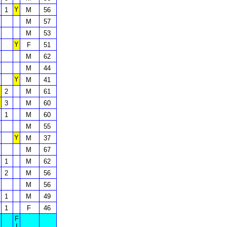
Y
1
M
56
M
57
M
53
Y
F
51
M
62
M
44
Y
M
41
2
M
61
3
M
60
1
M
60
M
55
Y
M
37
M
67
1
M
62
2
M
56
M
56
1
M
49
1
F
46
F
I