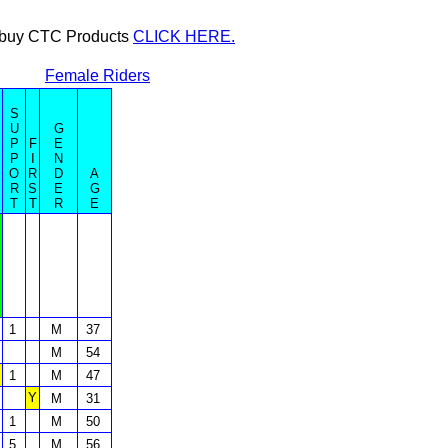
or buy CTC Products
CLICK HERE.
Female Riders
S
U
G
P
F
E
P
I
N
O
R
D
A
R
S
E
G
T
T
R
E
1
M
37
M
54
1
M
47
Y
M
31
1
M
50
5
M
56