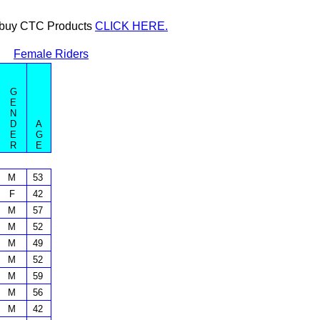
or buy CTC Products
CLICK HERE.
Female Riders
G
E
N
D
A
E
G
R
E
M
53
F
42
M
57
M
52
M
49
M
52
M
59
M
56
M
42