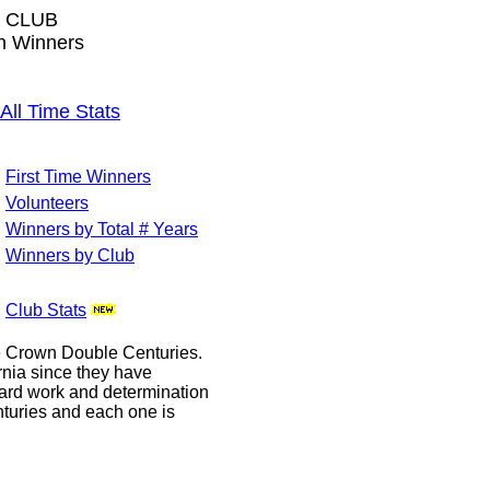
 CLUB
wn Winners
l Time Stats
First Time Winners
Volunteers
Winners by Total # Years
Winners by Club
Club Stats
le Crown Double Centuries.
ornia since they have
hard work and determination
enturies and each one is