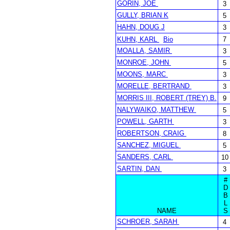
GORIN, JOE
3
GULLY, BRIAN K
5
HAHN, DOUG J
3
KUHN, KARL
Bio
7
MOALLA, SAMIR
3
MONROE, JOHN
5
MOONS, MARC
3
MORELLE, BERTRAND
3
MORRIS III, ROBERT (TREY) B.
9
NALYWAIKO, MATTHEW
5
POWELL, GARTH
3
ROBERTSON, CRAIG
8
SANCHEZ, MIGUEL
5
SANDERS, CARL
10
SARTIN, DAN
3
#
D
B
L
NAME
S
SCHROER, SARAH
4