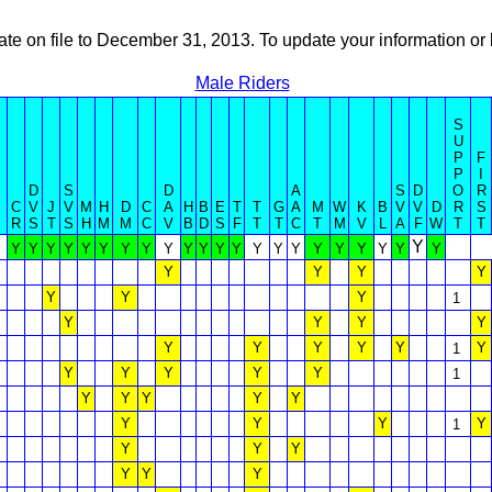
ate on file to December 31, 2013. To update your information 
Male Riders
S
U
P
F
P
I
D
S
D
A
S
D
O
R
C
V
J
V
M
H
D
C
A
H
B
E
T
T
G
A
M
W
K
B
V
V
D
R
S
R
S
T
S
H
M
M
C
V
B
D
S
F
T
T
C
T
M
V
L
A
F
W
T
T
Y
Y
Y
Y
Y
Y
Y
Y
Y
Y
Y
Y
Y
Y
Y
Y
Y
Y
Y
Y
Y
Y
Y
Y
Y
Y
Y
Y
Y
Y
1
Y
Y
Y
Y
Y
Y
Y
Y
Y
Y
1
Y
Y
Y
Y
Y
1
Y
Y
Y
Y
Y
Y
Y
Y
Y
1
Y
Y
Y
Y
Y
Y