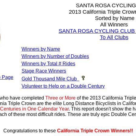
SANTA ROSA CYCLING
2013 California Triple Cro
Sorted by Name
All Winners
SANTA ROSA CYCLING CLUB Al
To All Clubs
Winners by Name
Winners by Number of Doubles
Winners by Total # Rides
Stage Race Winners
 Page
Gold Thousand Mile Club
Volunteer to Help on a Double Century
s who have completed
Three or More
of the 2013 California Trip
nia Triple Crown are the elite Long Distance Bicyclists in Calif
Centuries in One Calendar Year
. This report doesn't show the 
ach of these most difficult rides. These are truly epic Double C
Congratulations to these
California Triple Crown Winners!!