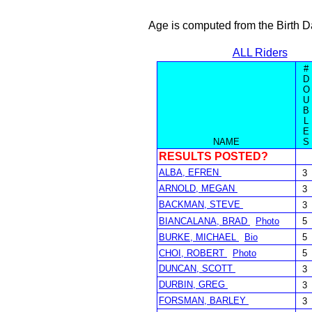
Age is computed from the Birth D
ALL Riders
#
D
O
U
B
L
E
NAME
S
RESULTS POSTED?
ALBA, EFREN
3
ARNOLD, MEGAN
3
BACKMAN, STEVE
3
BIANCALANA, BRAD
Photo
5
BURKE, MICHAEL
Bio
5
CHOI, ROBERT
Photo
5
DUNCAN, SCOTT
3
DURBIN, GREG
3
FORSMAN, BARLEY
3