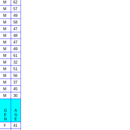
M
62
M
57
M
49
M
58
M
47
M
48
M
47
M
49
M
61
M
32
M
51
M
56
M
37
M
45
M
30
G
A
E
G
N
E
F
41