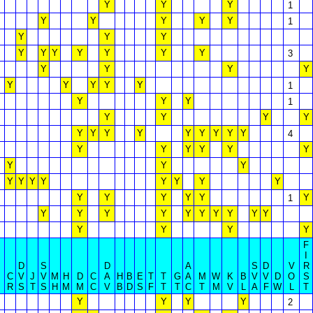
Y
Y
Y
1
Y
Y
Y
Y
Y
1
Y
Y
Y
Y
Y
Y
Y
Y
Y
Y
3
Y
Y
Y
Y
Y
Y
Y
Y
Y
1
Y
Y
Y
1
Y
Y
Y
Y
Y
Y
Y
Y
Y
Y
Y
Y
Y
4
Y
Y
Y
Y
Y
Y
Y
Y
Y
Y
Y
Y
Y
Y
Y
Y
Y
Y
Y
Y
Y
Y
Y
1
Y
Y
Y
Y
Y
Y
Y
Y
Y
Y
Y
Y
Y
Y
F
I
D
S
D
A
S
D
V
R
C
V
J
V
M
H
D
C
A
H
B
E
T
T
G
A
M
W
K
B
V
V
D
O
S
R
S
T
S
H
M
M
C
V
B
D
S
F
T
T
C
T
M
V
L
A
F
W
L
T
Y
Y
Y
Y
2